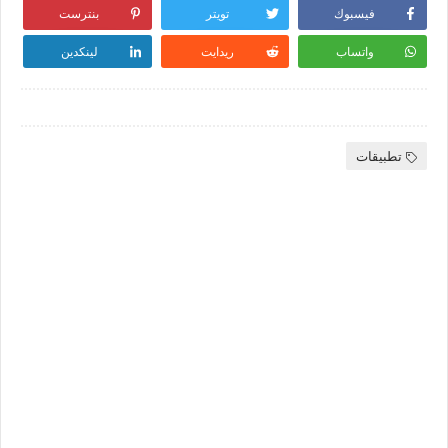
فيسبوك
تويتر
بنترست
واتساب
ريدايت
لينكدين
تطبيقات