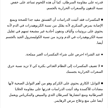
قدرته على مقاومة السرطان، كما أن هذه اللحوم تساعد على خفض
نسبة الدهون والسعرات الحرارية بالجسم.
■ المكسرات فقد أثبتت الدراسات أن الفستق مفيد جدا للصحة ويمنع
الإصابة بمرض السكري لأنه يقلل من نسبة الكربوهيدرات في الدم لأنه
يحتوي على بروتينات وألياف ودهون أحادية غير مشبعة تسهم في تقليل
نسبة الكربوهيدرات في الدم وتزيد من نسبة الكوليسترول الجيد بالجسم
أيضا.
● عند الشراء احرص على شراء المكسرات الغير مملحة.
● لا تضيف المكسرات إلى النظام الغذائي بكثرة كي لا تزيد نسبة حرق
السعرات الحرارية بجسمك
■ التوابل: الكاري يحتوي على الكركم وهو من أهم التوابل الصحية لأنها
مضادات للأكسدة وقد أثبتت الدراسات قدرتها على مقاومة الخلايا
السرطانية ومنع انتشارها كسرطان الثدي والمبيض والبنكرياس ويعمل
أيضا على منع وعلاج مرض الزهايمر.