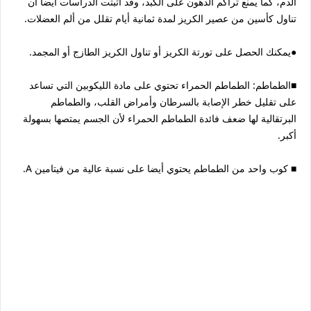
الدم، كما يمنع تراكم الدهون على الكبد، وقد أثبتت الدراسات أيضا أن
تناول كأسين من عصير الكريز لمدة ثمانية أيام تقلل من ألم العضلات.
●يمكنك الحصل على تورتة الكريز أو تناول الكريز الطازج أو المجمد.
■الطماطم: الطماطم الحمراء تحتوي على مادة الليكوبين التي تساعد
على تقليل خطر الإصابة بالسرطان وأمراض القلب، والطماطم
البرتقالية لها ضعف فائدة الطماطم الحمراء لأن الجسم يمتصها بسهولة
أكبر.
■ كوب واحد من الطماطم يحتوي أيضا على نسبة عالية من فيتامين A.