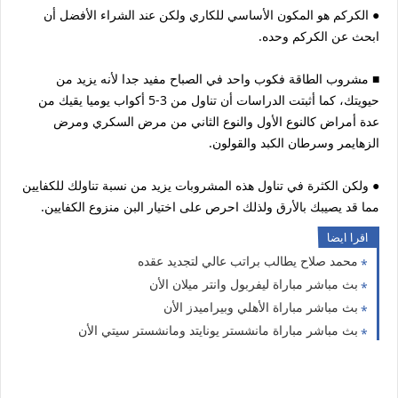
● الكركم هو المكون الأساسي للكاري ولكن عند الشراء الأفضل أن
ابحث عن الكركم وحده.
■ مشروب الطاقة فكوب واحد في الصباح مفيد جدا لأنه يزيد من
حيويتك، كما أثبتت الدراسات أن تناول من 3-5 أكواب يوميا يقيك من
عدة أمراض كالنوع الأول والنوع الثاني من مرض السكري ومرض
الزهايمر وسرطان الكبد والقولون.
● ولكن الكثرة في تناول هذه المشروبات يزيد من نسبة تناولك للكفايين
مما قد يصيبك بالأرق ولذلك احرص على اختيار البن منزوع الكفايين.
اقرا ايضا
محمد صلاح يطالب براتب عالي لتجديد عقده
بث مباشر مباراة ليفربول وانتر ميلان الأن
بث مباشر مباراة الأهلي وبيراميدز الأن
بث مباشر مباراة مانشستر يونايتد ومانشستر سيتي الأن