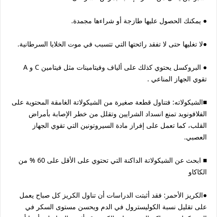
● يمكنك الحصول عليها طازجة أو شراءها مجمدة.
●لا تغليها حتى لا تفقد رائحتها التي تتسبب في موت الخلايا السرطانية.
● البروكسل يحتوي كذلك على ألياف وفيتامينات مثل فيتامين C و A
تقوي الجهاز المناعي .
■الشيكولاته: فتناول قطعة صغيرة من الشيكولاتة الغامقة المحتوية على
الفلافونويد تمنع انسداد الشرايين وتقلل من خطر الإصابة بأمراض
القلب، كما تعمل على إفراز مادة السيروتونين التي تقوي الجهاز
العصبي.
■ ابحث عن الشيكولاتة الداكنة التي تحتوي على الأقل على 60 % من
الكاكاو
●الكريز الأحمر: فقد أثبتت الدراسات أن تناول الكريز كل صباح يعمل
على تقليل نسبة الكوليسترول في الدم ويحسن مستوى السكر في