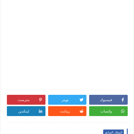
فيسبوك
تويتر
بنترست
واتساب
ريدايت
لينكدين
المقال السابق