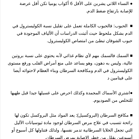
● النساء اللاتي يشربن على الأقل 6 أكواب يوميا تكن أقل عرضة
للإصابة بارتفاع ضغط الدم.
■ الحبوب: فالحبوب الكاملة تعمل على تقليل نسبة الكوليسترول في
الدم بشكل ملحوظ حيث أثبتت الدراسات أن الألياف الموجودة في
حبوب الشوفان تبطئ من امتصاص الكوليسترول.
■ السمك فالسمك مهم لأي نظام غذائي لأنه يحتوي على نسبة بروتين
عالية، وليس به دهون، وهو يساعد على منع أمراض القلب ورفع مستوى
الكوليسترول في الدم ومكافحة السرطان وبناء العظام لاحتوائه أيضا
على فيتامين د
●اشتري الأسماك المجمدة وكذلك احرص على غسيلها جيدا قبل طهيها
للتخلص من الصوديوم.
■ مكافح السرطان (البروكسيل): يعد المواد مثل البروكسل تكون لها
رائحة تتسبب في علاج مرض السرطان لوجود مادة ثيوسيانات الآليل
التي تجعل الخلايا السرطانية تدمر نفسها، ولذلك فتناولها كل أسبوع أو
أسبوعين يقلل من خطر الإصابة بمرض السرطان.