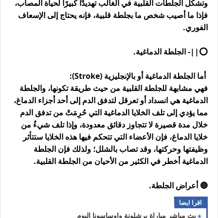
وتشكل الجلطات القلبية في الغالب تهديدًا كبيرًا لحياة المصاب،
فإذا ما أصيب شخص ما بجلطة قلبية، فإنه يحتاج إلى الإسعاف
الفوري.
⭕||- الجلطة الدماغية.
أما الجلطة الدماغية أو بالإنجليزية (Stroke):
فهي مشابهة للجلطة القلبية من حيث طريقة تكونها، والجلطة
الدماغية هي انسداد أو تعرقل لتدفق الدم إلى أحد أجزاء الدماغ،
مما يؤدي إلى تلف الخلايا الدماغية التي حُرِمَتْ من تدفق الدم
خلال مدة قصيرة لا تتجاوز دقائق معدودة، وإذا تلف شيءٌ من
خلايا الدماغ، فإن الأعضاء التي تتحكم فيها هذه الخلايا ستتأثر
وظيفتها وحركتها، وقد تصاب بالشلل؛ ولذلك فإن الجلطة
الدماغية أخطر في الكثير من الأحيان من الجلطة القلبية.
🔵 أعراض الجلطة.
اقرا ايضا
بث مباشر مباراة برشلونة واوساسونا اليوم