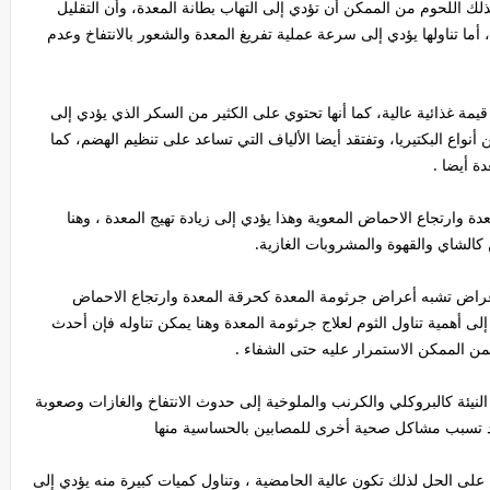
وكذلك اللحوم من الممكن أن تؤدي إلى التهاب بطانة المعدة، وأن التقليل
ما تناولها يؤدي إلى سرعة عملية تفريغ المعدة والشعور بالانتفاخ وعدم
قيمة غذائية عالية، كما أنها تحتوي على الكثير من السكر الذي يؤدي إلى
 أنواع البكتيريا، وتفتقد أيضا الألياف التي تساعد على تنظيم الهضم، كما
ة أيضا .
دة وارتجاع الاحماض المعوية وهذا يؤدي إلى زيادة تهيج المعدة ، وهنا
كالشاي والقهوة والمشروبات الغازية.
أعراض تشبه أعراض جرثومة المعدة كحرقة المعدة وارتجاع الاحماض
ى أهمية تناول الثوم لعلاج جرثومة المعدة وهنا يمكن تناوله فإن أحدث
ن الممكن الاستمرار عليه حتى الشفاء .
لنيئة كالبروكلي والكرنب والملوخية إلى حدوث الانتفاخ والغازات وصعوبة
قد تسبب مشاكل صحية أخرى للمصابين بالحساسية منها
ة على الحل لذلك تكون عالية الحامضية ، وتناول كميات كبيرة منه يؤدي إلى