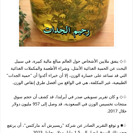
♧◇ ينفق ملايين الأشخاص حول العالم مبالغ مالية كبيرة، في سبيل
البحث عن الحمية الغذائية الأمثل، وشراء الأطعمة والمكملات الغذائية
التي قد تساعد على خسارة الوزن، إلا أن خبراء أكدوا أن "حمية الجدات"
الطبيعية، غير المكلفة، هي في الواقع من أفضل طرق إنقاص الوزن.
♧◇ و كان تقرير تسويقي صدر في آيرلندا، قد كشف أن حجم سوق
منتجات تخسيس الوزن في السعودية، قد وصل إلى 957 مليون دولار
خلال 2017.
♤■ و توقع التقرير الصادر عن شركة "ريسيرش آند ماركتس"، أن يرتفع
حجم تلك السوق ليصل إلى 1.5 مليار دولار بحلول 2023.