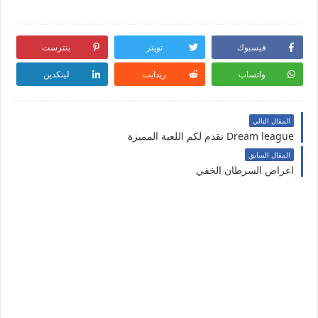
فيسبوك
تويتر
بنترست
واتساب
ريدايت
لينكدين
المقال التالي
Dream league نقدم لكم اللعبة المميزة
المقال السابق
اعراض السرطان الخفي