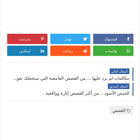
فيسبوك
تويتر
بنترست
واتساب
ريدايت
لينكدين
المقال التالي
مكالمات لم يرد عليها ... من القصص الغامضة التي ستجعلك تغوص في تفاصيلها
المقال السابق
الجيش الأسود .. من أكثر القصص إثارة وواقعية ..
القصص