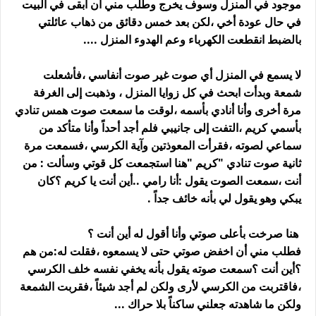
موجود في المنزل وسوف يخرج وطلب مني أن أبقى في البيت
في حال عودة أخي ،لكن بعد خمس دقائق من ذهاب عائلتي
بالضبط انقطعت الكهرباء وعم الهدوء المنزل ....
لا يسمع في المنزل أي صوت غير صوت أنفاسي ،فأشعلت
شمعة وبدأت ابحث في كل زوايا المنزل ، وذهبت إلى الغرفة
مرة أخرى وأنا أنادي بأسمه ،لوقت ما سمعت صوت همس تنادي
بأسمي كريم ،التفت إلى جانيبي فلم أجد أحداً وأنا متأكد من
سماعي لصوته ،فقرأت المعوذتين وآية الكرسي ،فسمعت مرة
ثانية صوت تنادي "كريم "هنا استجمعت كل قوتي وسألت : من
أنت ،سمعت الصوت يقول :أنا رامي ..أين أنت يا كريم ؟كان
يبكي وهو يقول لي بأنه خائف جداً .
هنا صرخت بأعلى صوتي وأنا أقول له أين أنت ؟
فطلب مني أن اخفض صوتي حتى لا يسمعوه ،فقلت له:من هم
؟أين أنت ؟سمعت صوته يقول بأنه يخفي نفسه خلف الكرسي
،فاقتربت من الكرسي لأرى ولكن لم أجد شيئاً ،فقربت الشمعة
ولكن ما شاهدته جعلني ساكناً بلا حراك ...