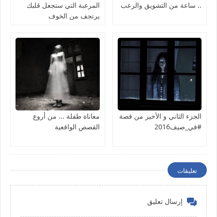
.. ساعة من التشويق والرعب
المرعبة التي ستجعل قلبك
يرتجف من الخوف
الجزء الثاني و الأخير من قصة
معاناة طفلة ... من أروع
#في_صيف2016
القصص الواقعية
تعليقات
إرسال تعليق