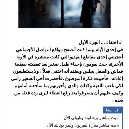
# اختفاء ... الجزء الأول
في إحدى الأيام بينما كنت أتصفح مواقع التواصل الأجتماعي
أعجبتني إحدى مقاطع الفيديو التي كانت منتشرة في الأونة
الأخيرة، حيث يقومون بإخفاء طفل صغير بعد تغطيته بقطعة
قماش والطفل يجلس ويعتقد أنه اختفى فعلاً ، ولا يستطيعون
إعادته ، فأحببت فكرة الموضوع ،فأحضرت أخي الصغير رامي
لكي نلعب اللعبة وكذلك والدي وأخبرتهم بما سأفعله أمامهم
وكيف عليهم أن يتصرفوا بعد رفع الغطاء لنرى ردة فعله من
بعده .
اقرا ايضا
بث مباشر برشلونة ونابولي الأن
بث مباشر مباراة ليفربول وليدز يونايتد الأن