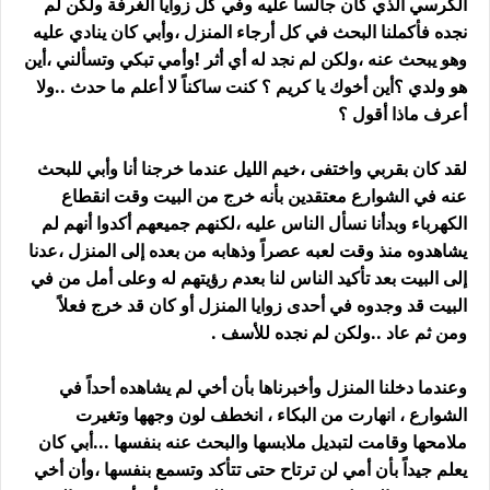
الكرسي الذي كان جالساً عليه وفي كل زوايا الغرفة ولكن لم
نجده فأكملنا البحث في كل أرجاء المنزل ،وأبي كان ينادي عليه
وهو يبحث عنه ،ولكن لم نجد له أي أثر !وأمي تبكي وتسألني ،أين
هو ولدي ؟أين أخوك يا كريم ؟ كنت ساكناً لا أعلم ما حدث ..ولا
أعرف ماذا أقول ؟
لقد كان بقربي واختفى ،خيم الليل عندما خرجنا أنا وأبي للبحث
عنه في الشوارع معتقدين بأنه خرج من البيت وقت انقطاع
الكهرباء وبدأنا نسأل الناس عليه ،لكنهم جميعهم أكدوا أنهم لم
يشاهدوه منذ وقت لعبه عصراً وذهابه من بعده إلى المنزل ،عدنا
إلى البيت بعد تأكيد الناس لنا بعدم رؤيتهم له وعلى أمل من في
البيت قد وجدوه في أحدى زوايا المنزل أو كان قد خرج فعلاً
ومن ثم عاد ..ولكن لم نجده للأسف .
وعندما دخلنا المنزل وأخبرناها بأن أخي لم يشاهده أحداً في
الشوارع ، انهارت من البكاء ، انخطف لون وجهها وتغيرت
ملامحها وقامت لتبديل ملابسها والبحث عنه بنفسها ...أبي كان
يعلم جيداً بأن أمي لن ترتاح حتى تتأكد وتسمع بنفسها ،وأن أخي