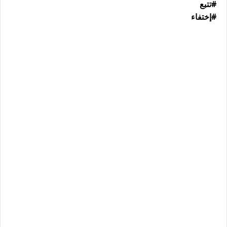
#تتبع
#إختفاء