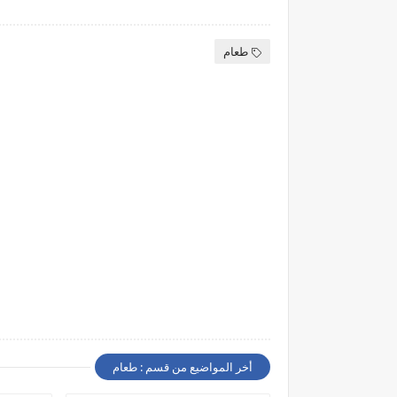
طعام
أخر المواضيع من قسم : طعام