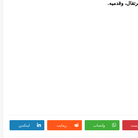
رتقال، وقدميه.
رست
واتساب
ريدايت
لينكدين