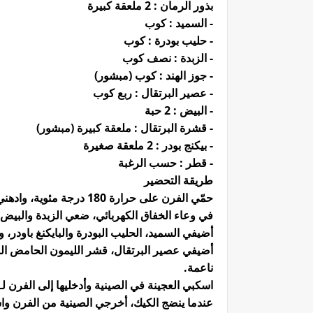
بذور الرمان : 2 ملعقة كبيرة
- السميد : كوب
- حليب بودرة : كوب
- الزبدة : نصف كوب
- جوز الهند : كوب (مبشور)
- عصير البرتقال : ربع كوب
- البيض : 2 حبة
- قشرة البرتقال : ملعقة كبيرة (مبشور)
- بيكنج بودر : 2 ملعقة صغيرة
- قطر : حسب الرغبة
طريقة التحضير
حمّي الفرن على حرارة 180 درجة مئوية، وادهني صينية فرن بالزبدة والدقيق.
في وعاء الخفاق الكهربائي، ضعي الزبدة والبيض
أضيفي السميد، الحليب البودرة والبايكنغ باودر،
أضيفي عصير البرتقال، قشر الليمون الحامض ال
ناعمة.
اسكبي العجينة في الصينية وأدخليها إلى الفرن لـ25 دقيقة حتى ينضج الكيك.
عندما ينضج الكيك، أخرجي الصينية من الفرن و