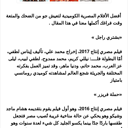
أفضل الأفلام المصرية الكوميدية لتعيش جو من الضحك والمتعة
وقت فراغك أكملها معنا في هذا المقال .
«بشتري راجل »
فيلم مصري إنتاج 2017، إخراج محمد علي، تأليف إيناس لطفي،
أمّا البطولة فلــــ: نيللي كريم، محمد ممدوح، لطفي لبيب، ليلى
عز العرب، محمد حاتم، ودنيا ماهر، وقد تميز العمل بفكرته
المختلفة والجريئة شجع العالم لمشاهدته كوميدي رومانسي
بامتياز
«حملة فريزر »
فيلم مصري إنتاج 2016، وهو أول فيلم يقوم بتقديمه هشام ماجد
وشيكو وهو يحكي عن حالة مناخية غريبة تُصيب مصر فتجعل
طقسها باردًا جدًا بينما يكسو الجليد كل شيء لعدة سنوات وهو