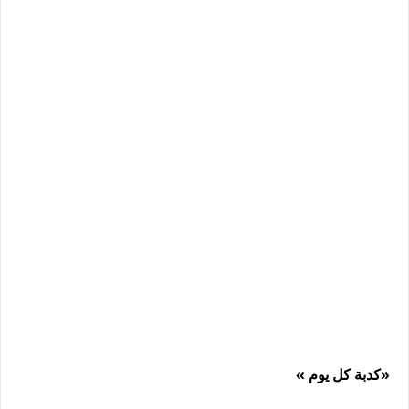
«كدبة كل يوم »