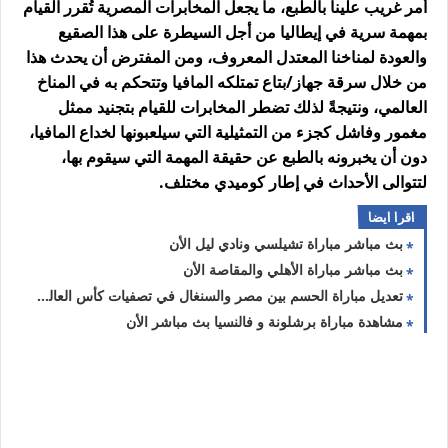
أمر غريب علينا بالطبع، ما يجعل المخابرات المصرية تُقرر القيام
بمهمة سرية في إيطاليا من أجل السيطرة على هذا الصقيع
والعودة لمناخنا المعتدل المعروف، ومن المفترض أن يحدث هذا
من خلال سرقة جهاز/بتاع تمتلكه المافيا وتتحكم به في المناخ
العالمي، ونتيجةً لذلك تضطر المخابرات للقيام بتجنيد ممثل
مغمور وفاشل كجزء من التمثيلية التي سيلعبونها لخداع المافيا،
دون أن يخبرونه بالطبع عن حقيقة المهمة التي سيقوم بها،
لتتوالى الأحداث في إطار كوميدي مختلف.
اقرا ايضا
بث مباشر مباراة تشيلسي ونادي ليل الأن
بث مباشر مباراة الأهلي والمقاصة الأن
تعديل مباراة الحسم بين مصر والسنغال في تصفيات كأس العالم 2022
مشاهدة مباراة برشلونة و فالنسيا بث مباشر الأن