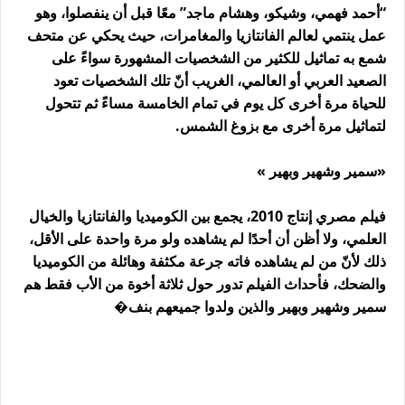
“أحمد فهمي، وشيكو، وهشام ماجد” معًا قبل أن ينفصلوا، وهو
عمل ينتمي لعالم الفانتازيا والمغامرات، حيث يحكي عن متحف
شمع به تماثيل للكثير من الشخصيات المشهورة سواءً على
الصعيد العربي أو العالمي، الغريب أنّ تلك الشخصيات تعود
للحياة مرة أخرى كل يوم في تمام الخامسة مساءً ثم تتحول
لتماثيل مرة أخرى مع بزوغ الشمس.
«سمير وشهير وبهير »
فيلم مصري إنتاج 2010، يجمع بين الكوميديا والفانتازيا والخيال
العلمي، ولا أظن أن أحدًا لم يشاهده ولو مرة واحدة على الأقل،
ذلك لأنّ من لم يشاهده فاته جرعة مكثفة وهائلة من الكوميديا
والضحك، فأحداث الفيلم تدور حول ثلاثة أخوة من الأب فقط هم
سمير وشهير وبهير والذين ولدوا جميعهم بنف�