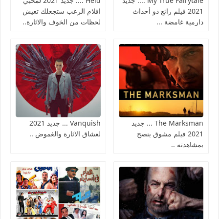
My True Fairytale .... جديد
Held .... جديد 2021 لمحبي
2021 فيلم رائع ذو أحداث
افلام الرعب ستجعلك تعيش
دارمية غامضة ...
لحظات من الخوف والاثارة..
The Marksman ... جديد
Vanquish ... جديد 2021
2021 فيلم مشوق ينصح
لعشاق الاثارة والغموض ..
بمشاهدته ..