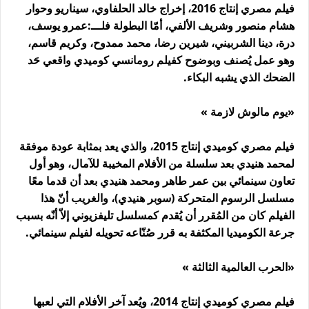
فيلم مصري إنتاج 2016، إخراج خالد الحلفاوي، سيناريو وحوار
هشام منصور وشريف الألفي، أمّا البطولة فلـــ:عمرو يوسف،
درة، دينا الشربيني، شيرين رضا، محمد ممدوح، وكريم قاسم،
وهو عمل يُصنف وبوضوح كفيلم رومانسي كوميدي واقعي حَد
الضحك الذي يشبه البكاء.
«يوم مالوش لازمة »
فيلم مصري كوميدي إنتاج 2015، والذي يعد بمثابة عودة موفقة
لمحمد هنيدي بعد سلسلة من الأفلام المخيبة للآمال، وهو أول
تعاون سينمائي بين عمر طاهر ومحمد هنيدي بعد أن قدما معًا
مسلسل الرسوم المتحركة (سوبر هنيدي)، والغريب أنّ هذا
الفيلم كان من المُقرر أن يُقدم كمسلسل تليفزيوني إلاّ أنّه بسبب
جرعة الكوميديا المكثفة به قرر صُنّاعه تحويله لفيلم سينمائي.
«الحرب العالمية الثالثة »
فيلم مصري كوميدي إنتاج 2014، ويُعد آخر الأفلام التي لعبها