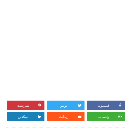
فيسبوك
تويتر
بنترست
واتساب
ريدايت
لينكدين