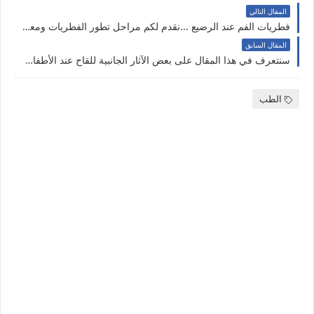
المقال التالي
فطريات الفم عند الرضيع ...نقدم لكم مراحل تطور الفطريات ومعلومات عنه تفيدك في الوقاية من الفطريات .
المقال السابق
سنتعرف في هذا المقال على بعض الآثار الجانبية للقاح عند الأطفال ...ونقدم بعض النصائح التي تساعد على الحد من الشعور بالألم والورم بعد اللقاح ..
الطب