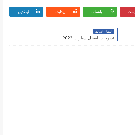
رست
واتساب
ريدايت
لينكدين
المقال السابق
تسريبات افضل سيارات 2022