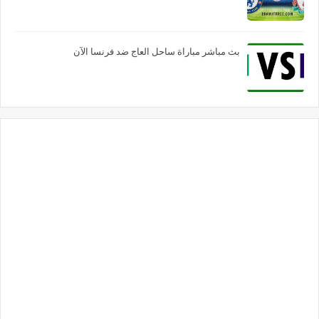
بث مباشر مباراة ساحل العاج ضد فرنسا الآن