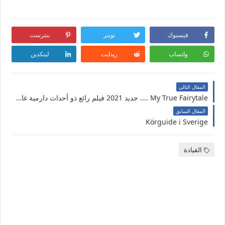
فيسبوك
تويتر
بنترست
واتساب
ريدايت
لينكدين
المقال التالي
My True Fairytale .... جديد 2021 فيلم رائع ذو أحداث دارمية غامضة ...
المقال السابق
Körguide i Sverige
القيادة