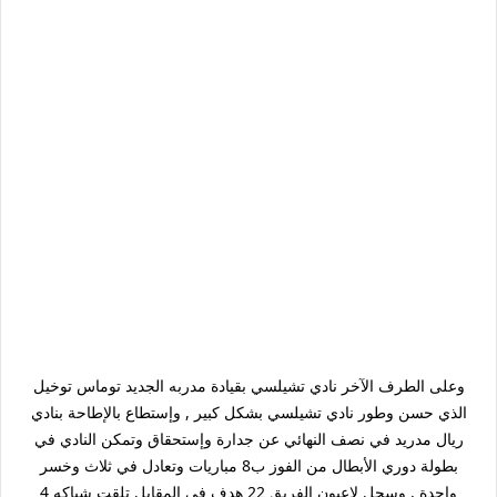
وعلى الطرف الآخر نادي تشيلسي بقيادة مدربه الجديد توماس توخيل
الذي حسن وطور نادي تشيلسي بشكل كبير , وإستطاع بالإطاحة بنادي
ريال مدريد في نصف النهائي عن جدارة وإستحقاق وتمكن النادي في
بطولة دوري الأبطال من الفوز ب8 مباريات وتعادل في ثلاث وخسر
واحدة , وسجل لاعبون الفريق 22 هدف في المقابل تلقت شباكه 4