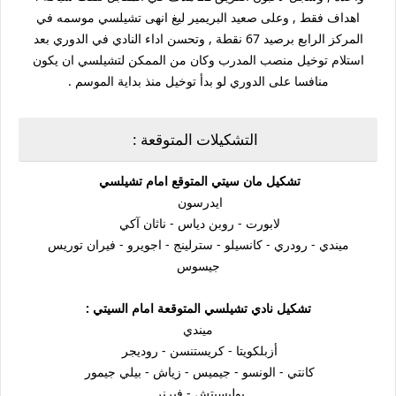
اهداف فقط , وعلى صعيد البريمير ليغ انهى تشيلسي موسمه في
المركز الرابع برصيد 67 نقطة , وتحسن اداء النادي في الدوري بعد
استلام توخيل منصب المدرب وكان من الممكن لتشيلسي ان يكون
منافسا على الدوري لو بدأ توخيل منذ بداية الموسم .
التشكيلات المتوقعة :
تشكيل مان سيتي المتوقع امام تشيلسي
ايدرسون
لابورت - روبن دياس - ناثان آكي
ميندي - رودري - كانسيلو - سترلينج - اجويرو - فيران توريس
جيسوس
تشكيل نادي تشيلسي المتوقعة امام السيتي :
ميندي
أزبلكويتا - كريستنسن - روديجر
كانتي - الونسو - جيميس - زياش - بيلي جيمور
بوليسيتش - فيرنر