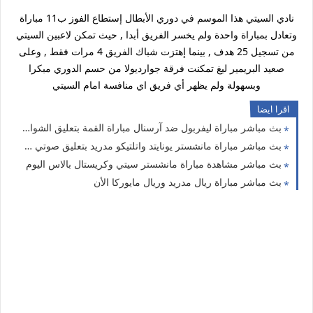
نادي السيتي هذا الموسم في دوري الأبطال إستطاع الفوز ب11 مباراة
وتعادل بمباراة واحدة ولم يخسر الفريق أبدا , حيث تمكن لاعبين السيتي
من تسجيل 25 هدف , بينما إهتزت شباك الفريق 4 مرات فقط , وعلى
صعيد البريمير ليغ تمكنت فرقة جوارديولا من حسم الدوري مبكرا
وبسهولة ولم يظهر أي فريق اي منافسة امام السيتي
اقرا ايضا
بث مباشر مباراة ليفربول ضد آرسنال مباراة القمة بتعليق الشوالي
بث مباشر مباراة مانشستر يونايتد واتلتيكو مدريد بتعليق صوتي رؤوف خليف اليوم
بث مباشر مشاهدة مباراة مانشستر سيتي وكريستال بالاس اليوم
بث مباشر مباراة ريال مدريد وريال مايوركا الأن