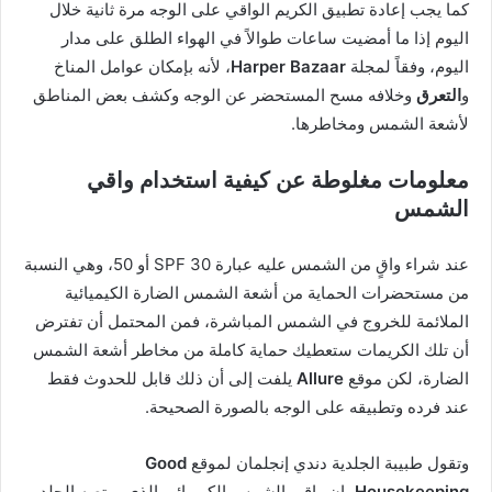
كما يجب إعادة تطبيق الكريم الواقي على الوجه مرة ثانية خلال
اليوم إذا ما أمضيت ساعات طوالاً في الهواء الطلق على مدار
اليوم، وفقاً لمجلة
Harper Bazaar
، لأنه بإمكان عوامل المناخ
و
التعرق
وخلافه مسح المستحضر عن الوجه وكشف بعض المناطق
لأشعة الشمس ومخاطرها.
معلومات مغلوطة عن كيفية استخدام واقي
الشمس
عند شراء واقٍ من الشمس عليه عبارة SPF 30 أو 50، وهي النسبة
من مستحضرات الحماية من أشعة الشمس الضارة الكيميائية
الملائمة للخروج في الشمس المباشرة، فمن المحتمل أن تفترض
أن تلك الكريمات ستعطيك حماية كاملة من مخاطر أشعة الشمس
الضارة، لكن موقع
Allure
يلفت إلى أن ذلك قابل للحدوث فقط
عند فرده وتطبيقه على الوجه بالصورة الصحيحة.
وتقول طبيبة الجلدية دندي إنجلمان لموقع
Good
Housekeeping
، إن واقي الشمس الكيميائي الذي يمتصه الجلد