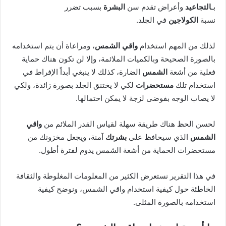
بـ
التجاعيد
وأعراض تقدم سن
البشرة
بسبب تضرر
نسبة
الكولاجين
في الجلد.
لذلك من المهم استخدام
واقي الشمس
، ومراعاة أن يتم استخدامه
بالصورة الصحيحة وبالكميات الملائمة، وإلا لن تكون هناك حماية
فعلية من أشعة
الشمس
الضارة، كذلك لا ينبغي أبداً الإفراط في
استخدام تلك
مستحضرات
لكي لا يختنق الجلد بصورة زائدة، ولكي
لا يصاب الوجه بفوضى لزجة لا يمكن احتمالها.
لحسن الحظ هناك طريقة سهلة لقياس القدر الملائم من
واقي
الشمس
الذي سيحافظ على
بشرتك
آمنة، ويجعل مخزونك من
مستحضرات الحماية من أشعة الشمس يدوم لفترة أطول.
في هذا التقرير نستعرض الكثير من المعلومات المغلوطة والثقافة
الخاطئة حول كيفية استخدام واقي الشمس، ونوضح كيفية
استخدامه بالصورة المثلى.