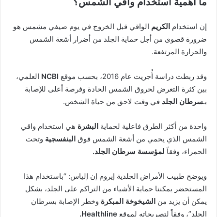
ما أهمية استخدام واقي الشمس؟
إن استخدام
الكريم
الواقي قبل الخروج في يوم صيفي مشمس هو
ضرورة قصوى من أجل حماية الجلد من أضرار أشعة الشمس
والحرارة المرتفعة.
وقد ربطت دراسة أُجريت عام 2016، بحسب موقع
NCBI
العلمي،
بين كثرة التعرض لحروق الشمس الحادة وفرصة أعلى للإصابة
بـ
سرطان الجلد
في وقت لاحق من حياة الشخص.
واحدة من أكثر الطرق فاعلية لحماية
البشرة
هي استخدام واقي
الشمس الذي يحمي من أشعة الشمس فوق
البنفسجية
وتحت
الحمراء، وفقاً
ل
مؤسسة سرطان الجلد
.
ويوضح طبيب الأمراض الجلدية إيروم إن إلياس: “باستخدام هذا
المستحضر يمكننا حماية الأشياء من التراكم على الجلد، بشكل
يمكن أن يزيد من
الشيخوخة المبكرة
وخطر الإصابة بسرطان
الجلد”، وفقاً لتصريحاته لموقع
Healthline.