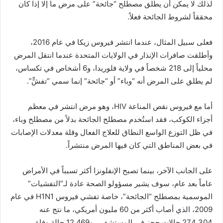
لذلك لا يمكن أن يطلق مصطلح “جائحة” على مرض ما إلا إذا كان
محققاً لشروط الجائحة فعلاً.
فعلى سبيل المثال، عندما انتشر فيروس زيكا في عام 2016،
وأطلقت صافرات الإنذار في الولايات المتحدة عندما انتقل المرض
محلياً إلى 218 شخصاً في ولاية فلوريدا، و6 أشخاص في تكساس،
لم يطلق على المرض أنه “وباء” أو “جائحة” إنما سمي “تفشٍّ”.
أما مع فيروس نقص المناعة HIV، وهو مرض انتشر في معظم
أجزاء الكوكب، فقد استُخدم مصطلح الجائحة بدلاً من مصطلح وباء،
في ظل التوزع الواسع النطاق للعلاج الفعال وقلة معدلات الإصابات
في بعض المناطق التي كان فيها المرض منتشراً.
على الجانب الآخر، بينما تصبح الإنفلونزا أكثر تسبباً في الأمراض
عاماً بعد عام، سوف يشير مسؤولو الصحة عادة لـ”التفشيات”
الموسمية بمصطلح “الجائحة”، خاصة تفشي فيروس H1N1 في عام
2009، الذي أصاب أكثر من 60 مليون أمريكي، ما نتج عنه
274,304 حالات حجز في المستشفى، و12,469 حالة وفاة.