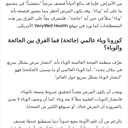
من الأمراض، فإننا قد نبالغ أحياناً فنصف مرضاً “متفشياً” في مجتمع
ما على أنه “وباء”، وقد يكون المرض أخطر مما نتصور فنصفه بأنه
“وباء” مثلاً في حين أنه “جائحة”.. فلنتعرف معاً على الفرق بين هذه
المصطلحات كما ورد في موقع
VeryWell Health
الأمريكي.
كورونا وباء عالمي (جائحة) فما الفرق بين الجائحة
والوباء؟
تعرّف منظمة الصحة العالمية الوباء بأنه “انتشار مرض بشكل سريع
في مكان محدد”، أما الوباء العالمي أو ما يسمى (الجائحة) فهو
“انتشار الوباء بشكل سريع حول العالم”.
ويجب أن يكون المرض معدياً لتحقيق شروط وصفه بالوباء،
فانتشار النوبات القلبية مثلاً لا يعد وباء، كما أن وصف الوباء لا يعني
بالضرورة أن المرض فتاك، أو سيوقع الكثير من الضحايا.
بالرغم من أن علم الأوبئة يضع حدوداً دنيا نستطيع عندها تصنيف