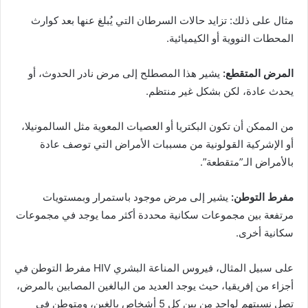
مثال على ذلك: تزايد حالات السرطان التي يُبلغ عنها بعد كوارث
المحطات النووية أو الكيميائية.
المرض المتقطع
:
يشير هذا المصطلح إلى مرض نادر الحدوث، أو
يحدث عادة، لكن بشكل غير منتظم.
من الممكن أن تكون البكتريا أو العصيات المعوية مثل السالمونيلا،
أو الإشركية القولونية من مسببات الأمراض التي توصف عادة
بالأمراض الـ”متقطعة”.
مفرط التوطن
:
يشير إلى مرض موجود باستمرار وبمستويات
مرتفعة بين مجموعات سكانية محددة أكثر مما يوجد في مجموعات
سكانية أخرى.
على سبيل المثال، فيروس المناعة البشري HIV مفرط التوطن في
أجزاء من إفريقيا، حيث يوجد العديد من البالغين المصابين بالمرض،
تصل نسبتهم لواحد من بين كل 5 أشخاص بالغين، ومتوطن في