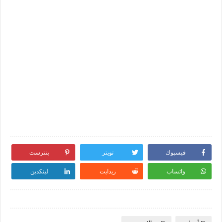
فيسبوك
تويتر
بنترست
واتساب
ريدايت
لينكدين