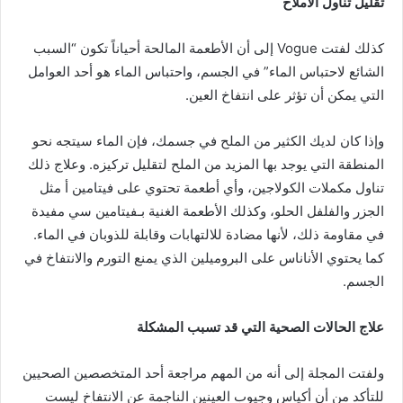
تقليل تناول الأملاح
كذلك لفتت Vogue إلى أن الأطعمة المالحة أحياناً تكون “السبب
الشائع لاحتباس الماء” في الجسم، واحتباس الماء هو أحد العوامل
التي يمكن أن تؤثر على انتفاخ العين.
وإذا كان لديك الكثير من الملح في جسمك، فإن الماء سيتجه نحو
المنطقة التي يوجد بها المزيد من
الملح
لتقليل تركيزه. وعلاج ذلك
تناول
مكملات الكولاجين
، وأي أطعمة تحتوي على فيتامين أ مثل
الجزر والفلفل الحلو، وكذلك
الأطعمة
الغنية بـ
فيتامين سي
مفيدة
في مقاومة ذلك، لأنها مضادة للالتهابات وقابلة للذوبان في الماء.
كما يحتوي
الأناناس
على البروميلين الذي يمنع التورم والانتفاخ في
الجسم.
علاج الحالات الصحية التي قد تسبب المشكلة
ولفتت المجلة إلى أنه من المهم مراجعة أحد المتخصصين الصحيين
للتأكد من أن أكياس وجيوب العينين الناجمة عن الانتفاخ ليست