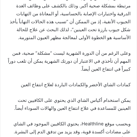
مرتبطة بمشكلة صحية أكبر. وذلك بالكشف على وظائف الغدة
الدرقية واختبارات الإصابة بالحساسية، أو المعاناة من التهابات
الجيوب الأنفية، إذ من الممكن أن “تسبب هذه الحالات التهاباً يأخذ
شكل جيوب بارزة تحت العينين”، لذلك البحث عن علاج للحالة
الأساسية هو الخطوة الأولى لمعالجة مظهر العيون المتورمة.
وعلى الرغم من أن
الدورة الشهرية
ليست “مشكلة” صحية، فمن
المهم أن تأخذي في الاعتبار أن دورتك الشهرية يمكن أن تلعب دوراً
كبيراً في انتفاخ العين أيضاً.
كمادات الشاي الأخضر والكمادات الباردة لعلاج انتفاخ العين
يمكن استخدام أكياس
الشاي
الذي يحتوي على
الكافيين
تحت
العينين للمساعدة في علاج انتفاخ العين والهالات السوداء أيضاً.
وبحسب موقع Healthline، يحتوي الكافيين الموجود في الشاي
على مضادات أكسدة قوية، وقد يزيد من تدفق الدم إلى
البشرة
.