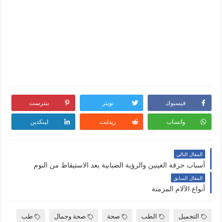
فيسبوك
تويتر
بنترست
واتساب
ريدايت
لينكدين
المقال التالي
أسباب حرقة العينين والرؤية الضبابية بعد الاستيقاظ من النوم
المقال السابق
أنواع الآلام المزمنة
التجميل
الطب
صحة
صحة وجمال
طب