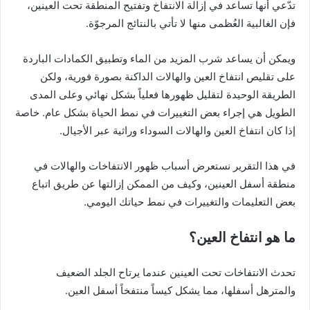
تدّعي أنها تساعد في إزالة الانتفاخ وتفتيح المنطقة تحت العينين،
فإن الغالبية العُظمى منها لا تأتي بالنتائج المرجوّة.
ويمكن أن يساعد شرب المزيد من
الماء
وتطبيق الكمادات الباردة
على تقليص انتفاخ العين والهالات الداكنة بصورة فورية، ولكن
الطريقة الوحيدة لتقليل ظهورها فعلياً بشكل نهائي وعلى المدى
الطويل هي إجراء بعض التغييرات في نمط الحياة بشكل عام. خاصة
إذا كان انتفاخ
العين
والهالات السوداء وراثية عبر الأجيال.
في هذا التقرير نستعرض أسباب ظهور الانتفاخات والهالات في
منطقة أسفل العينين، وكيف من الممكن إزالتها عن طريق اتباع
بعض التعليمات والتغييرات في نمط حياتك اليومي.
ما هو انتفاخ العين؟
تحدث الانتفاخات تحت العينين عندما يرتاح
الجلد
الضعيف
والمترهل أسفلها، مما يشكل كيساً منتفخاً أسفل العين.