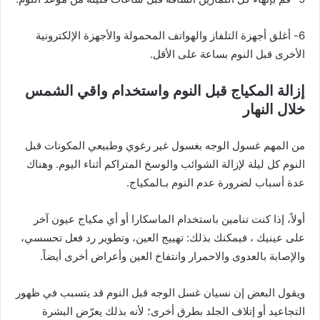
6- أغلق أجهزة التلفاز والهواتف المحمولة والأجهزة الإلكترونية
الأخرى قبل النوم بساعة على الأقل.
إزالة المكياج قبل النوم واستخدام واقي الشمس
خلال النهار
من المهم
غسول ​​الوجه
بغسول غير رغوي وطبيعي المكونات قبل
النوم كل ليلة لإزالة الشوائب والوسخ المتراكم أثناء اليوم. وهناك
عدة أسباب لضرورة عدم النوم بـ
المكياج
.
أولاً، إذا كنت تنامين باستخدام الماسكارا أو أي مكياج عيون آخر
على عينيك ، فيمكنك بذلك: تهييج العين، وتطوير رد فعل تحسسي،
والإصابة بالعدوى والاحمرار وانتفاخ العين وأعراض أخرى أيضاً.
ويقول البعض إن نسيان غسل الوجه قبل النوم قد يتسبب في ظهور
التجاعيد أو إتلاف الجلد بطرق أخرى؛ لأنه بذلك يعرّض البشرة