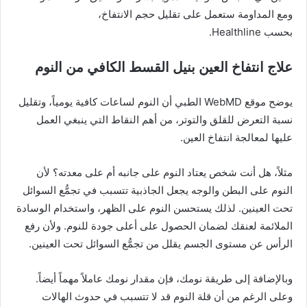
ومع المداومة ستعمل على تقليل حجم الانتفاخ،
بحسب Healthline.
علاج انتفاخ العين بنيل القسط الكافي من النوم
يوضح موقع
WebMD
الطبي أن النوم لساعات كافية يومياً، وتقليل
نسبة التعرض
للقلق
و
التوتر
، من أهم النقاط التي ينبغي العمل
عليها لمعالجة انتفاخ العين.
مثلاً، هل أنت شخص يعتاد النوم على جانبه أم على معدته؟ لأن
النوم على البطن والوجه يجعل الجاذبية تتسبب في تجمُّع السوائل
تحت العينين. لذلك يستحسن النوم على الظهر، واستخدام الوسادة
الملائمة لعنقك لضمان الحصول على أعلى جودة للنوم. ولأن رفع
الرأس عن مستوى الجسم يقلل من تجمُّع السوائل تحت العينين.
وبالإضافة إلى طريقة نومك، فإن مقدار نومك عاملاً مهماً أيضاً.
وعلى الرغم من أن قلة النوم قد لا تتسبب في حدوث الهالات