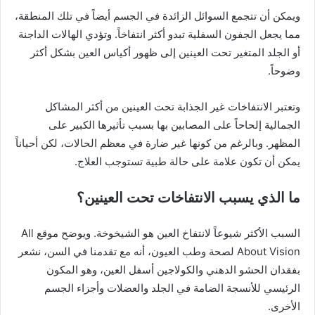
ويمكن أن تتجمع السوائل الزائدة في الجسم أيضاً في تلك المنطقة،
مما يجعل الجفون السفلية تبدو أكثر انتفاخاً. وتؤدي الهالات الداجنة
أو الجلد المتغير تحت العينين إلى ظهور أكياس العين بشكل أكثر
وضوحاً.
وتعتبر الانتفاخات غير الجذابة تحت العينين من أكثر المشاكل
الجمالية إلحاحاً على المصابين بها بسبب تأثيرها الكبير على
المظهر. وبالرغم من كونها غير ضارة في معظم الحالات، لكن أحياناً
يمكن أن تكون علامة على حالة طبية تستوجب العلاج.
ما الذي يسبب الانتفاخات تحت العينين؟
السبب الأكثر شيوعاً
لانتفاخ العين
هو
الشيخوخة
. ويوضح موقع All
About Vision لصحة وطب العيون، أنه مع تقدمنا ​​في السن، نشعر
بفقدان الحشو الدهني و
الكولاجين
أسفل العين، وهو المكون
الرئيسي للأنسجة الضامة في الجلد و
العضلات
وأجزاء الجسم
الأخرى.