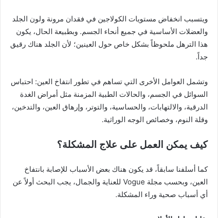
ويتسبب انخفاض مستويات
الكولاجين
في فقدان مرونة ولون الجلد
والعضلات الأساسية في جميع أنحاء الجسم. وبطبيعة الحال، يكون
هذا الترهل ملحوظاً بشكل خاص حول العينين؛ لأن الجلد هناك رقيق
جداً.
وتشمل العوامل الأخرى التي تساهم في تطور انتفاخ العين: احتباس
السوائل في الجسم، والحالات الطبية المزمنة مثل أمراض
الغدة
الدرقية
، و
الالتهابات
، و
الحساسية
، و
التوتر
، وإرهاق العين، والتدخين،
وقلة النوم، وخصائص الوجه الوراثية.
كيف يمكن العمل على علاج المشكلة؟
كما أسلفنا سابقاً، قد يكون هناك بعض الأسباب للإصابة بانتفاخ
العين، وبحسب مجلة
Vogue
للعناية و
الجمال
، يجب البحث أولاً عن
أي أسباب صحية وراء المشكلة.