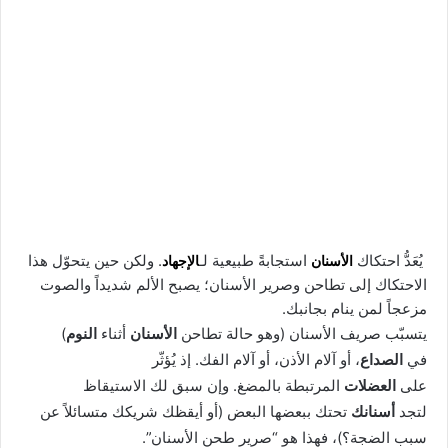
يُعَدُّ احتكاك
الأسنان
استجابةً طبيعية لـ
الإجهاد
. ولكن حين يتحوّل هذا
الاحتكاك إلى تطاحن وصرير الأسنان؛ يصبح الألم شديداً والصوت
مزعجاً لمن ينام بجانبك.
يتسبّب صريف الأسنان (وهو حالة تطاحن
الأسنان
أثناء
النوم
)
في
الصداع
، أو آلام الأذن، أو آلام الفك. إذ يُؤثّر
على
العضلات
المرتبطة بالمضغ. وإن سبق لك الاستيقاظ
لتجد
أسنانك
تحتك ببعضها البعض (أو أيقظك شريكك متسائلاً عن
سبب الضجة؟)، فهذا هو “صرير طحن الأسنان”.