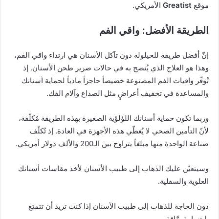
موقع
Greatist
الأمريكي.
الطريقة الأفضل: واقي الفم
إنّ أفضل طريقة للحيلولة دون تآكل الأسنان هي ارتداء واقي الفم،
وهذا هو العلاج الذي يُنصح به في حالات صرير طحن الأسنان. إذ
تُوفّر واقيات الفم المصنوعة خصيصاً حاجزاً مادياً لحماية أسنانك
والمساعدة في تخفيف أعراضٍ مثل الصداع وآلام الفك.
وربما تكون حماية أسنانك اللؤلؤية الصغيرة بهذه الطريقة مُكلّفة،
لأنّ التأمين الصحي لا يُغطّي هذه الأجهزة في العادة. إذ تُكلّف
صناعة الواحدة منها مبلغاً يتراوح بين الـ200 والألف دولار أمريكي.
وسيتعيّن عليك الذهاب إلى طبيب الأسنان لأخذ مقاسات أسنانك
العلوية والسفلية.
دون الحاجة للذهاب إلى طبيب الأسنان إذا كنت تريد أن تتمتع
بابتسامة برَّاقة.