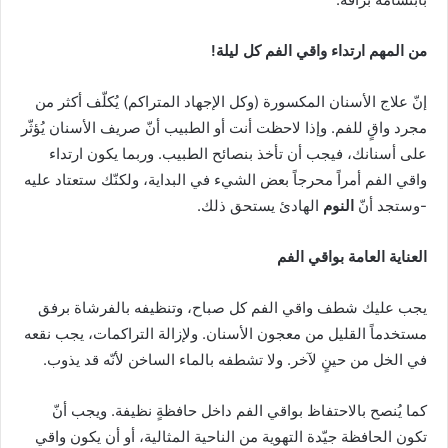
من المهم ارتداء واقي الفم كل ليلة
!
إنّ علاج الأسنان المكسورة (وكل الإجهاد المتراكم) يُكلّف أكثر من
مجرد واقٍ للفم. وإذا لاحظت أنت أو الطبيب أنّ صريف الأسنان يُؤثّر
على أسنانك، فيجب أن تأخذ بنصائح الطبيب. وربما يكون ارتداء
واقي الفم أمراً محرجاً بعض الشيء في البداية، ولكنّك ستعتاد عليه
-وستجد أنّ
النوم
الهادئ يستحق ذلك.
العناية العامة بواقي الفم
يجب عليك شطف واقي الفم كل صباح، وتنظيفه بالفرشاة برفق
مستخدماً القليل من معجون الأسنان. ولإزالة التراكمات، يجب نقعه
في الخل من حينٍ لآخر. ولا تشطفه بالماء الساخن لأنّه قد يذوب.
كما يُنصح بالاحتفاظ بواقي الفم داخل حافظةٍ نظيفة. ويجب أنّ
تكون الحافظة جيّدة التهوية من الناحية المثالية، أو أن يكون واقي