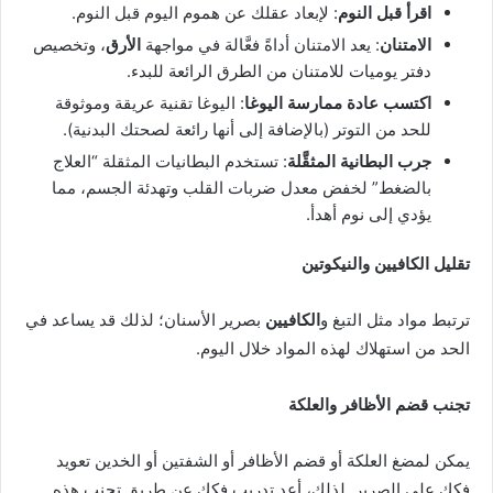
اقرأ قبل النوم
: لإبعاد عقلك عن هموم اليوم قبل النوم.
الامتنان
: يعد الامتنان أداةً فعَّالة في مواجهة
الأرق
، وتخصيص
دفتر يوميات للامتنان من الطرق الرائعة للبدء.
اكتسب عادة ممارسة اليوغا
: اليوغا تقنية عريقة وموثوقة
للحد من التوتر (بالإضافة إلى أنها رائعة لصحتك البدنية).
جرب البطانية المثقَّلة
: تستخدم البطانيات المثقلة “العلاج
بالضغط” لخفض معدل ضربات القلب وتهدئة الجسم، مما
يؤدي إلى نوم أهدأ.
تقليل الكافيين والنيكوتين
ترتبط مواد مثل التبغ و
الكافيين
بصرير الأسنان؛ لذلك قد يساعد في
الحد من استهلاك لهذه المواد خلال اليوم.
تجنب قضم الأظافر والعلكة
يمكن لمضغ العلكة أو قضم الأظافر أو الشفتين أو الخدين تعويد
فكك على الصرير. لذلك، أعد تدريب فكك عن طريق تجنب هذه