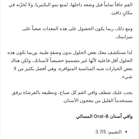
الفم جافاً تماماً قبل وضعه داخلها، لمنع نمو البكتيريا. ولا تُخزّنه في
مكانٍ دافئ.
ومع ذلك، ربما يكون الحصول على هذه المعدات صعباً على
ميزانيتك.
لذا نستكشف معك بعض الحلول بدون وصفةٍ طبية. وربما تكون هذه
الحلول أقل فاعلية لأنّها غير مصممةٍ خصيصاً لأسنانك، ولكن هناك
بعض الخيارات شبه المناسبة المتوافرة، وهي أفضل بكثير من لا
شيء.
يجب عليك شطف واقي الفم كل صباح، وتنظيفه بالفرشاة برفق
مستخدماً القليل من معجون الأسنان.
واقي أسنان
Oral-B
المسائي
التقييم: 3.7/5