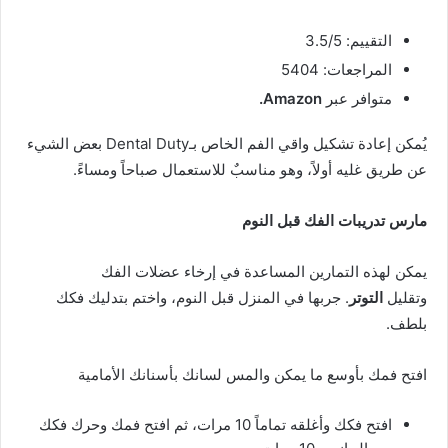
التقييم: 3.5/5
المراجعات: 5404
متوافر عبر
Amazon.
يُمكن إعادة تشكيل واقي الفم الخاص بـDental Duty بعض الشيء
عن طريق غليه أولاً، وهو مناسبٌ للاستعمال صباحاً ومساءً.
مارس تدريبات الفك قبل النوم
يمكن لهذه التمارين المساعدة في إرخاء عضلات الفك
وتقليل
التوتر
. جربها في المنزل قبل النوم، واختم بتدليك فكك
بلطف.
افتح فمك بأوسع ما يمكن والمس لسانك بأسنانك الأمامية
افتح فكك وأغلقه تماماً 10 مرات، ثم افتح فمك وحرك فكك