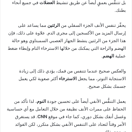
بل تتنفَّس بعمقٍ أيضاً عن طريق تنشيط
العضلات
في جميع أنحاء
بطنك.
يحفِّز تنفس الأنف الجزء السفلي من
الرئتين
مما يساعد على
إرسال المزيد من الأكسجين إلى مجرى الدم. علاوة على ذلك، فإن
هذا الجزء من الرئتين ينشط الجهاز العصبي السمبتاوي وهو حالة
الهضم والراحة التي يمكنك من خلالها الاسترخاء التام وإبطاء ضغط
عملية
الهضم
.
والعكس صحيح عندما تتنفس من فمك، يؤدي ذلك إلى زيادة
الاستجابة التوتر، مما يجعل
الاسترخاء
أكثر صعوبة لكي يعمل
جسمك بشكل صحيح.
يعمل التنفُّس الأنفي أيضاً على تحسين جودة
النوم
، لذا تأكد من
الحفاظ على ممرات الأنف نظيفة من خلال التعامل مع أي حساسية
وغسل أنفك بشكل دوري، كما جاء في موقع
CNN
. قد يستغرق
الأمر وقتاً لتعتاد على التنفس الأنفي بشكل متكرر، لكن الفوائد
تستحق ذلك.