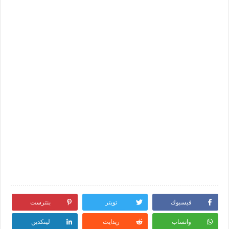
فيسبوك
تويتر
بنترست
واتساب
ريدايت
لينكدين