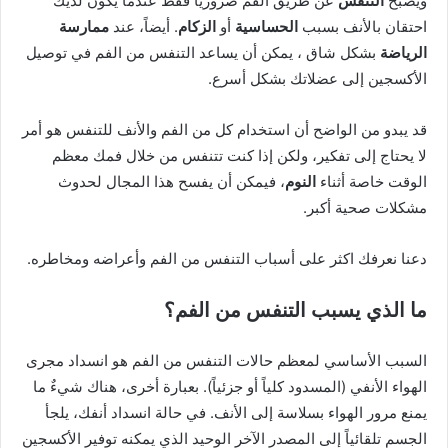
ويصبح
التنفس
عن طريق الفم ضرورياً فقط عندما يكون لديك
احتقان بالأنف بسبب
الحساسية
أو
الزكام
. أيضاً، عند
ممارسة
الرياضة
بشكل شاق ، يمكن أن يساعد التنفس من الفم في توصيل
الأكسجين إلى عضلاتك بشكل أسرع.
قد يبدو من الواضح أن استخدام كل من الفم والأنف للتنفس هو أمر
لا يحتاج إلى تفكير، ولكن إذا كنت تتنفس من خلال فمك معظم
الوقت خاصة أثناء
النوم
، فيمكن أن يفسح هذا المجال لحدوث
مشكلات صحية أكبر.
دعنا نعرفك اكثر على أسباب التنفس من الفم وأعراضه ومخاطره.
ما الذي يسبب التنفس من الفم؟
السبب الأساسي لمعظم حالات التنفس من الفم هو انسداد مجرى
الهواء الأنفي (المسدود كلياً أو جزئياً). بعبارة أخرى، هناك شيءٌ ما
يمنع مرور الهواء بسلاسة إلى الأنف. في حالة انسداد أنفك، يلجأ
الجسم تلقائياً إلى المصدر الآخر الوحيد الذي يمكنه توفير الأكسجين