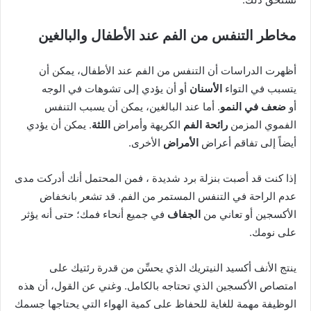
مخاطر التنفس من الفم عند الأطفال والبالغين
أظهرت الدراسات أن التنفس من الفم عند الأطفال، يمكن أن
يتسبب في التواء
الأسنان
أو أن يؤدي إلى تشوهات في الوجه
أو
ضعف في النمو
. أما عند البالغين، يمكن أن يسبب التنفس
الفموي المزمن
رائحة الفم
الكريهة وأمراض
اللثة
. يمكن أن يؤدي
أيضاً إلى تفاقم أعراض
الأمراض
الأخرى.
إذا كنت قد أصبت بنزلة برد شديدة ، فمن المحتمل أنك أدركت مدى
عدم الراحة في التنفس المستمر من الفم. قد تشعر بانخفاض
الأكسجين أو تعاني من
الجفاف
في جميع أنحاء فمك؛ حتى أنه يؤثر
على نومك.
ينتج الأنف أكسيد النيتريك الذي يحسِّن من قدرة رئتيك على
امتصاص الأكسجين الذي تحتاجه بالكامل. وغني عن القول، أن هذه
الوظيفة مهمة للغاية للحفاظ على كمية الهواء التي يحتاجها جسمك