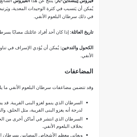
فيروس إيبشتاين-بار:
يَنتج عن هذا
الفيروس
الشائع 
يُمكن أن يَتسبب في كثرة الوحيدات المعدية، ويَرتبط
في ذلك سرطان البلعوم الأنفي.
تاريخ العائلة:
إذا كان أحد أفراد عائلتك مصابًا بسرط
الكحول والتدخين:
يُمكن أن يُؤدي الإسراف في تناو
الأنفي.
المضاعفات
وقد تتضمن مضاعفات سرطان البلعوم الأنفي ما يل
السرطان الذي ينمو لغزو البنى القريبة. قد 
لدرجة أنه يغزو البنى القريبة، مثل الحلق، وال
السرطان الذي انتشر في أماكن أخرى من الجس
بخلاف البلعوم الأنفي.
ويعاني معظم الأشخاص المصابين بسرطان البلع