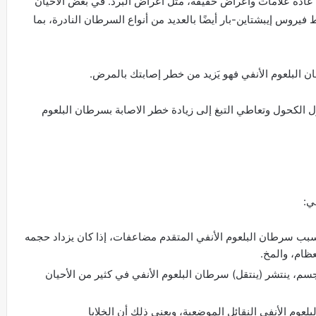
عادة علامات وأعراض خفيفة، مثل أعراض البرد. في بعض الأحيان
 فيروس إيبشتاين-بار أيضًا بالعديد من أنواع السرطان النادرة، بما
ان البلعوم الأنفي فهو يَزيد من خطر إصابتك بالمرض.
ل الكحول وتعاطي التبغ إلى زيادة خطر الاصابة بسرطان البلعوم
ي:
يسبب سرطان البلعوم الأنفي المتقدم مضاعفات، إذا كان يزداد حجمه
عظام، والمخ.
م، ينتشر (ينتقل) سرطان البلعوم الأنفي في كثير من الأحيان
وم الأنفي النقائل الموضعية، ويعني ذلك أن الخلايا