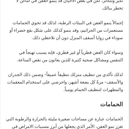
تكبر وتتكاثر، لكن في بعض الأحيان قد ينمو العفن في أماكن لا
تخطر ببالك.
إجمالاً ينمو العفن في البيئات الرطبة، لذلك قد تحوي الحمامات
مستعمرات من الجراثيم، وقد ينمو كذلك على شكل بقع خضراء أو
سوداء في زوايا أسقف المنزل دون أن تلاحظي ذلك.
وسواء كان العفن فطرياً أو غير فطري، فإنه يسبب تهيجاً في
التنفس ومشاكل صحية كثيرة للذين يعانون من نقص المناعة.
لذلك تأكدي من تنظيف منزلك تنظيفاً عميقاً- وضمن ذلك الجدران
والأسقف- مرةً كل بضعة أشهر، واحرصي على استخدام المعقمات
والمطهرات لتنظيف الحمام يومياً.
الحمامات
الحمامات عبارة عن مساحات صغيرة مليئة بالحرارة والرطوبة التي
تعزز نمو العفن، الأمر الذي يجعلها من أبرز مسببات الامراض في