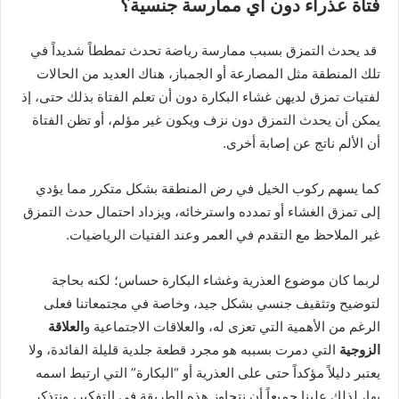
فتاة عذراء دون أي ممارسة جنسية؟
قد يحدث التمزق بسبب ممارسة رياضة تحدث تمططاً شديداً في
تلك المنطقة مثل المصارعة أو الجمباز، هناك العديد من الحالات
لفتيات تمزق لديهن غشاء البكارة دون أن تعلم الفتاة بذلك حتى، إذ
يمكن أن يحدث التمزق دون نزف ويكون غير مؤلم، أو تظن الفتاة
أن الألم ناتج عن إصابة أخرى.
كما يسهم ركوب الخيل في رض المنطقة بشكل متكرر مما يؤدي
إلى تمزق الغشاء أو تمدده واسترخائه، ويزداد احتمال حدث التمزق
غير الملاحظ مع التقدم في العمر وعند الفتيات الرياضيات.
لربما كان موضوع العذرية وغشاء البكارة حساس؛ لكنه بحاجة
لتوضيح وتثقيف جنسي بشكل جيد، وخاصة في مجتمعاتنا فعلى
الرغم من الأهمية التي تعزى له، والعلاقات الاجتماعية و
العلاقة
الزوجية
التي دمرت بسببه هو مجرد قطعة جلدية قليلة الفائدة، ولا
يعتبر دليلاً مؤكداً حتى على العذرية أو “البكارة” التي ارتبط اسمه
بها، لذلك علينا جميعاً أن نتجاوز هذه الطريقة في التفكير، ونتذكر