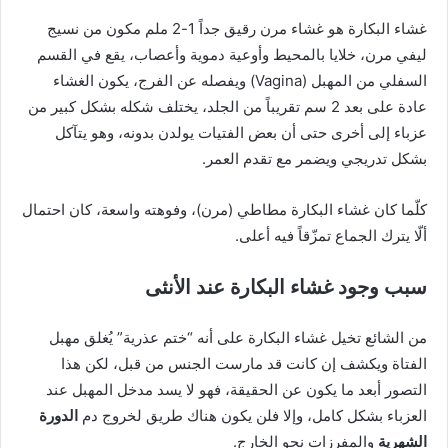
غشاء البكارة هو غشاء مرن رقيق جداً 1-2 ملم مكون من نسيج
ليفي مرن، خلايا بالمحيط وأوعية دموية وأعصاب، يقع في القسم
السفلي من المهبل (Vagina) ويفصله عن الفرج، يكون الغشاء
عادة على بعد 2 سم تقريباً من الجلد، يختلف شكله بشكل كبير من
عزباء إلى أخرى حتى أن بعض الفتيات يولدن بدونه، وهو يتآكل
بشكل تدريجي ويضمر مع تقدم العمر.
كلّما كان غشاء البكارة مطاطي (مرن)، وفوهته واسعة، كان احتمال
ألّا يترك الجماع تمزّقاً فيه أعلى.
سبب وجود غشاء البكارة عند الأنثى
من الشائع تخيل غشاء البكارة على أنه “ختم عذرية” يُغلق مهبل
الفتاة ويكشف إن كانت قد مارست الجنس من قبل، لكن هذا
التصور أبعد ما يكون عن الحقيقة، فهو لا يسد مدخل المهبل عند
العزباء بشكل كامل، وإلا فلن يكون هناك طريق لخروج دم
الدورة
الشهرية
والمفرزات نحو الخارج.