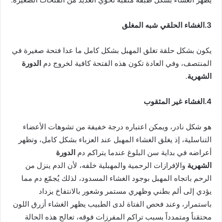
3.الغشاء الحلقي شبه المغلق
يكون بشكل حلقة تغلق المهبل بشكل كامل ما عدا فتحة صغيرة في
المنتصف، وفي العادة تكون هذه الفتحة كافية لخروج دم
الدورة
الشهرية
.
4.الغشاء غير المثقوب
هو شكل نادر، ويمكن اعتباره درجة خفيفة من تشوهات الأعضاء
التناسلية، إذ يغلق الغشاء المهبل عند العزباء بشكل كامل، وتظهر
أعراضه في بداية سن البلوغ عندما يتراكم دم
الدورة
الشهرية
والإفرازات الرحمية والمهبلية خلفه، لأن الدم ينزل من
الرحم باتجاه المهبل بوجود الغشاء المسدود، لذلك يُجمّع دم مما
يؤدي إلى ألم بطني وظهري مستمر وشعور بالانتفاخ يزداد
باستمرار، وعند فحص الفتاة لدى الطبيب يظهر الغشاء أزرق اللون
محتقناً ومتمدداً بسبب تراكم المفرزات فوقه، تعالج هذه الحالة