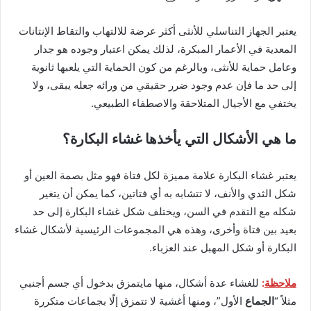
يعتبر الجهاز التناسلي للأنثى أكثر عرضة للالتهاب والتقاط الإنتانات
المعدية في الأعمار المبكرة، لذلك يمكن اعتبار وجوده هو جدار
وعامل حماية للأنثى، وبالرغم من كون الحماية التي يلعبها ثانوية
إلى حد ما فإن عدم وجود ضرر حقيقي من ورائه جعله يبقى، ولا
يختفي مع الأجيال المتلاحقة والاصطفاء الطبيعي.
ما هي الأشكال التي يأخذها غشاء البكارة؟
يعتبر غشاء البكارة علامة مميزة لكل فتاة فهو مثل بصمة العين أو
شكل الثدي والأنف، لا تتشابه به أي فتاتين، كما يمكن أن يتغير
شكله مع التقدم في السن، ويختلف شكل غشاء البكارة إلى حد
بعيد بين فتاة وأخرى، وهذه هي المجموعات الرئيسية لأشكال غشاء
البكارة أو شكل المهبل عند العزباء.
ملاحظة
:
للغشاء عدة أشكال، منها مايتمزق بدخول أي جسم أجنبي
مثلاً “
الجماع
الأول”، ومنها أغشية لا تتمزق إلّا بجماعات متكررة