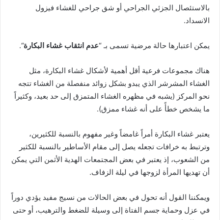
بالاستئصال الجزئي الجراحي أو شق جراحي للغشاء فيزول
الانسداد.
يمكن اعتبارها حالة مرضية تسمى بـ “
عدم انثقاب غشاء البكارة
“.
هناك مجموعات فرعية أقل أهمية لأشكال غشاء البكارة، مثل
الغشاء المشرشر الذي يبدو بشكل زوائد منفصلة من الغشاء تتجه
نحو المركز (يشبه في مظهره الغشاء المتمزق إلى حد بعيد، وكثيراً
ما يشخص خطأً على أنه غشاء ممزق).
يعتبر غشاء البكارة أمراً غامضاً وغير مفهوم بالنسبة للكثيرين،
وترتبط به خرافات تجعله يصل إلى مقام الأساطير بالنسبة للكثير
من الشعوب، إذ يعتبر في بعض المجتمعات الهدية الأثمن التي يمكن
أن تهديها المرأة لزوجها في ليلة الزفاف.
ويمكننا القول أنه تحول في بعض الحالات من نسيج مفيد يؤدي دوراً
في عزل وحماية جسم الفتاة إلى وسيلة للضغط والترهيب، أو حتى