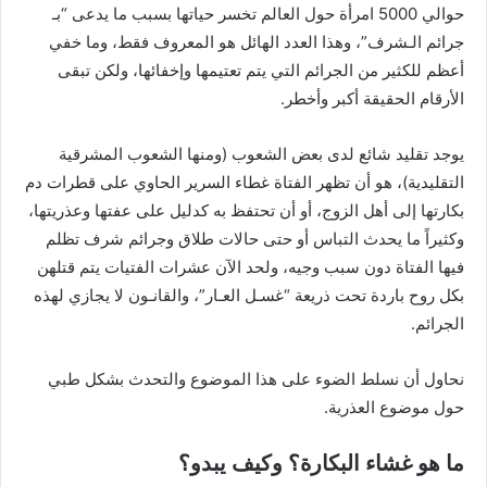
حوالي 5000 امرأة حول العالم تخسر حياتها بسبب ما يدعى “بـ
جرائم الـشرف”، وهذا العدد الهائل هو المعروف فقط، وما خفي
أعظم للكثير من الجرائم التي يتم تعتيمها وإخفائها، ولكن تبقى
الأرقام الحقيقة أكبر وأخطر.
يوجد تقليد شائع لدى بعض الشعوب (ومنها الشعوب المشرقية
التقليدية)، هو أن تظهر الفتاة غطاء السرير الحاوي على قطرات دم
بكارتها إلى أهل الزوج، أو أن تحتفظ به كدليل على عفتها وعذريتها،
وكثيراً ما يحدث التباس أو حتى حالات طلاق وجرائم شرف تظلم
فيها الفتاة دون سبب وجيه، ولحد الآن عشرات الفتيات يتم قتلهن
بكل روح باردة تحت ذريعة “غسـل العـار”، والقانـون لا يجازي لهذه
الجرائم.
نحاول أن نسلط الضوء على هذا الموضوع والتحدث بشكل طبي
حول موضوع العذرية.
ما هو غشاء البكارة؟ وكيف يبدو؟