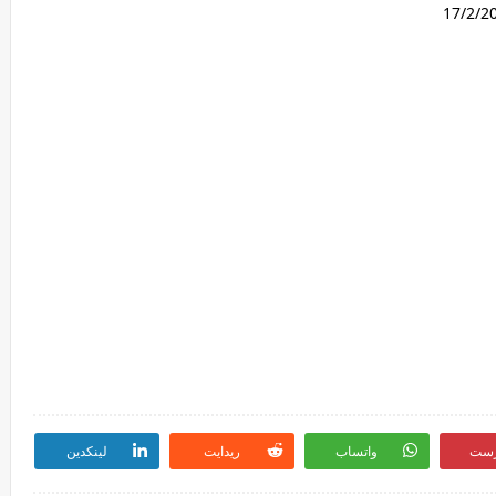
رست
واتساب
ريدايت
لينكدين