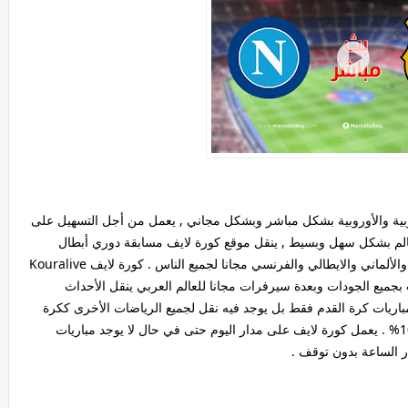
عربية والأوروبية بشكل مباشر وبشكل مجاني , يعمل من أجل التسهيل على
لعالم بشكل سهل وبسيط , ينقل موقع كورة لايف مسابقة دوري أبطال
اوروبا والدوريات الخمسة الكبرى الاسباني والانجليزي والألماني والايطالي والفرنسي مجانا لجميع الناس . كورة لايف Kouralive
ت بجميع الجودات وبعدة سيرفرات مجانا للعالم العربي ينقل الأحداث
 مباريات كرة القدم فقط بل يوجد فيه نقل لجميع الرياضات الأخرى ككرة
السلة وكرة المضرب والسباحة وكله بشكل مجاني 100% . يعمل كورة لايف على مدار اليوم حتى في حال لا يوجد مباريات
 الساعة بدون توقف .