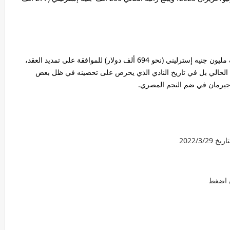
وذكرت الصحيفة أن صلاح يطلب راتبا قياسيا يبلغ نصف مليون جنيه إسترليني (نحو 694 ألف دولار) للموافقة على تمديد العقد،
لحالي بل في تاريخ النادي الذي يحرص على تحصينه في ظل بعض
ن جيرمان في ضم النجم المصري.
2022/3
ن اضغط