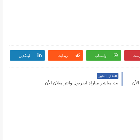
رست
واتساب
ريدايت
لينكدين
المقال السابق
لأن
بث مباشر مباراة ليفربول وانتر ميلان الأن