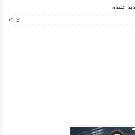
يد عقده
(0)