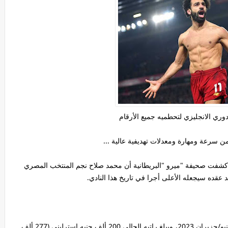
وري الانجليزي لتحطميه جميع الأرقام
من سرعة ومهارة ومعدلات تهديفية عالية ...
.كشفت صحيفة "ميرو "البريطانية أن محمد صلاح نجم المنتخب المصري
د عقده سيجعله الأعلى أجرا في تاريخ هذا النادي.
وينتهي عقد صلاح (29 عاما) الحالي مع ليفربول نهاية يونيو/حزيران 2023، ويبلغ راتبه الحالي 200 ألف جنيه إسترليني (277 ألف