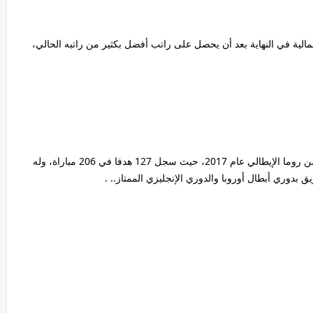
الية في النهاية بعد أن يحصل على راتب أفضل بكثير من راتبه الحالي،
وأصبح صلاح الهداف الأول لفريق ليفربول منذ انتقاله من روما الإيطالي عام 2017، حيث سجل 127 هدفا في 206 مباراة، وله