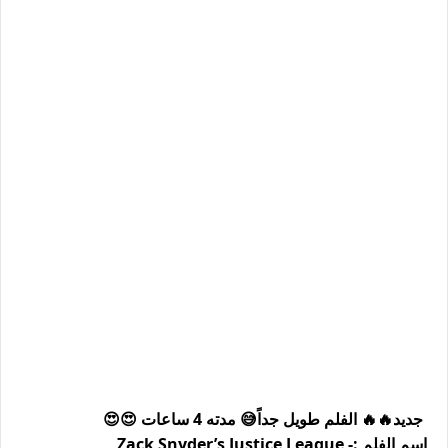
جديد🔥🔥 الفلم طويل جداً😅 مدته 4 ساعات 😍😍
اسم الفلم :- Zack Snyder’s Justice League