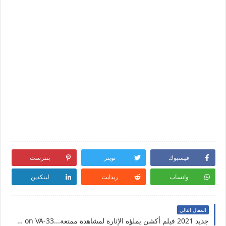
فيسبوك
تويتر
بنترست
واتساب
ريدايت
لينكدين
المقال التالي
جديد 2021 فيلم أكشن يملؤه الإثارة لمشاهدة ممتعة...Assault on VA-33