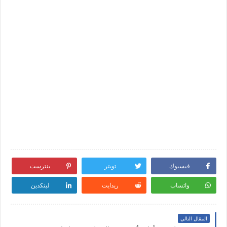
فيسبوك
تويتر
بنترست
واتساب
ريدايت
لينكدين
المقال التالي