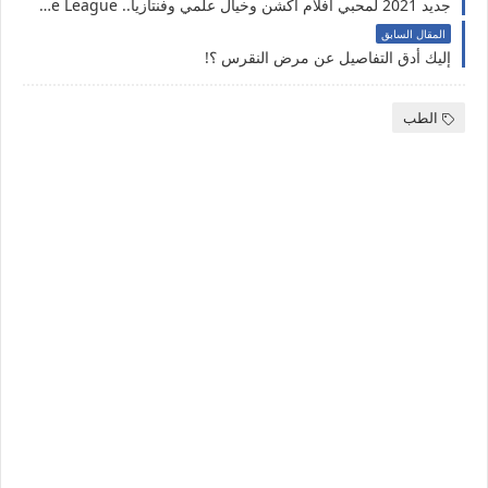
جديد 2021 لمحبي أفلام أكشن وخيال علمي وفنتازيا.. Zack Snyder’s Justice League
المقال السابق
إليك أدق التفاصيل عن مرض النقرس ؟!
الطب