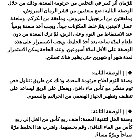
للرّمان أثر كبير في التخلص من جرثومة المعدة، وذلك من خلال
الوصفة التالية: ضع ملعقتين من قشر الرمان المبروش،
وملعقتين من الزنجبيل المبروش، وملعقة من الكركم، وملعقة
عسل لانجنيز، يتمّ خلط المكوّنات جيداً، ويجب أخذ ملعقة يومياً
عند الاستيقاظ من النوم وعلى الريق، ثمّ ترك المعدة من دون
طعام لمدّة ساعة بعد أخذ الخليط، ويجب الاستمرار على هذه
الوصفة على الأقل لمدّة أسبوعين، وعند الحاجة يمكن الاستمرار
لمدة شهر أو شهرين حتى يظهر هناك تحسّن.
🍀|| الوصفة الثانية:
وصفة الثوم لعلاج جرثومة المعدة، وذلك عن طريق: تناول فص
ثوم مقشّر مع كأس ماء دافئ، ويفضّل على الريق ليساعد على
تنظيف وتطهير الجهاز الهضمي من الجراثيم والسموم.
🍀|| الوصفة الثالثة:
وصفة الخل لتنقية المعدة: أضف ربع كأس من الخل إلى ربع
كأس من الماء الدافئ، وقم بخلطهما، واشرب هذا الخليط مرّةً
صباحاّ ومرّةً مساءً.