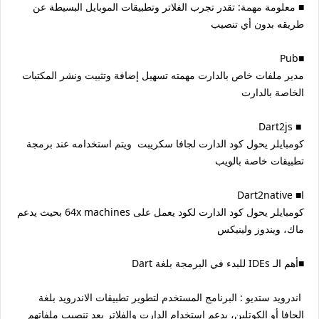
‏■ معلومة مهمة: تقدر تجرب الفلاتر وتطبيقات الموبايل البسيطة عن
طريقه بدون أي تنصيب
‏■Pub
مدير ملفات خاص بالدارت مهمته تسهيل إضافة وتثبيت ونشر المكتبات
الخاصة بالدارت
‏■ Dart2js
كومبايلر يحول كود الدارت لجافا سكريبت ويتم استخدامه عند برمجة
تطبيقات خاصة بالويب
ا■ Dart2native
كومبايلر يحول كود الدارت لكود يعمل على 64x machines بحيث يدعم
ماك، ويندوز ولينيكس
‏■أهم الـ IDEs للبدء في البرمجة بلغة Dart
‏ اندرويد ستديو : البرنامج المستخدم لتطوير تطبيقات الاندرويد بلغة
الجافا أو الكوتلين، يدعم استخدام الدارت والفلاتر بعد تنصيب ملفاتهم