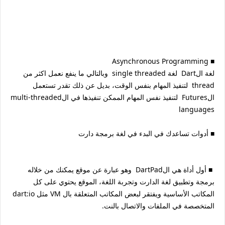
‏■ Asynchronous Programming
لغة الDart لغة single threaded وبالتالي ما ينفع نعمل اكثر من
thread لتنفيذ المهام بنفس الوقت، بديل عن ذلك تقدر تستعمل
الFutures لتنفيذ نفس المهام الممكن تنفيذها في الmulti-threaded
languages
‏■ أدوات تساعدك في البدء في لغة برمجة دارت
‏■ أول أداة هي الDartPad وهو عبارة عن موقع يمكنك من خلاله
برمجة وتطبيق لغة الدارت وتجربة اللغة، الموقع يحتوي على كل
المكاتب الأساسية ويفتقر لبعض المكاتب المتعلقة بال VM مثل dart:io
المتخصصة في الملفات والاتصال بالنت.