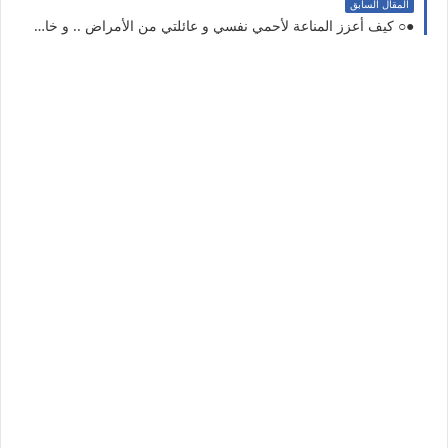
المقال السابق
●○ كيف أعزز المناعة لأحمي نفسي و عائلتي من الأمراض .. و خاصة في ظل وجود فيروس كورونا ... ¿¡