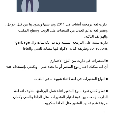
‏دارت لغة برمجية أنشات في 2011 وتم تبنيها وتطويرها من قبل جوجل،
وتعتبر لغة تدعم العديد من المنصات مثل الويب وسطح المكتب
والهواتف الذكية.
دارت مبنية على البرمجة الشيئية وتدعم الكلاسات وال garbage
collections وطريقة كتابة الاكواد فيها مشابة للسي والجافا
‏■المتغيرات في دارت من النوع الاختياري
أي انه يمكنك اختيار نوع المتغير أو ما تحدد شي وتكتفي بإستخدام var
‏■ انواع المتغيرات في لغة dart شبيهة بباقي اللغات
‏■ تقدر كمان تعرف نوع المتغير اثناء عمل البرنامج، نشوف انه لغة
الدارت جمعت بين قوة اختيار المتغيرات مثل الجافا والسي وكمان
مرونة عدم تحديد المتغير مثل الجافا سكريبت