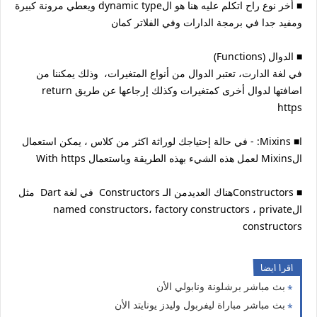
‏■ أخر نوع راح اتكلم عليه هنا هو الdynamic type ويعطي مرونة كبيرة
ومفيد جدا في برمجة الدارات وفي الفلاتر كمان
‏■ الدوال (Functions)
في لغة الدارت، تعتبر الدوال من أنواع المتغيرات، وذلك يمكننا من
اضافتها لدوال أخرى كمتغيرات وكذلك إرجاعها عن طريق return
https‏
ا■ Mixins: - في حالة إحتياجك لوراثة اكثر من كلاس ، يمكن استعمال
الMixins لعمل هذه الشيء بهذه الطريقة وباستعمال With https
‏■ Constructorsهناك العديدمن الـ Constructors في لغة Dart مثل
الnamed constructors، factory constructors ، private
constructors
اقرا ايضا
بث مباشر برشلونة ونابولي الأن
بث مباشر مباراة ليفربول وليدز يونايتد الأن