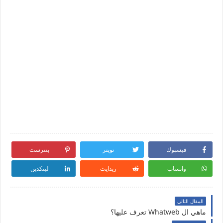
فيسبوك
تويتر
بنترست
واتساب
ريدايت
لينكدين
المقال التالي
ماهي ال ‏Whatweb تعرف عليها؟