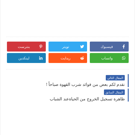
فيسبوك
تويتر
بنترست
واتساب
ريدايت
لينكدين
المقال التالي
نقدم لكم بعض من فوائد شرب القهوة صباحاً !
المقال السابق
ظاهرة تسجيل الخروج من الحياةعند الشباب