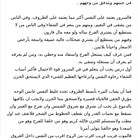
في جبينهم ويتدفق من وجههم .
فالسرور يعتمد على النفس أكثر مما يعتمد على الظروف، وفي الناس
من يشقى في النعيم، ومنهم من ينعم في الشقاء؛وفي الناس من لا
يستطيع أن يشتري الفرح بماله ولو معه مال قارون .
وفيهم من يستطيع أن يشتري ضحكات عالية عميقة واسعة بأرخص
الاسعار واحيانآ بلاثمن .
فمن عرف كيف يستغل الفرح واستفاد منه وحظي به، ومن لم يعرفه
لم يعرف أن يستغله وشقي به.
أول درس يجب أن يتعلم في فن السرور قوة الاحتمال فأكبر أسباب
الشقاء رخاوة النفس وانزعاجها العظيم للشيء الذي لايستحق الحزن
فما أن يصاب المرء بأبسط الظروف تجده غليظ النفس عابس الوجه
مؤرق الجفن فالحياة قصيرة ولاتستحق مننا الحزن ولايجب ان نكافيها
بالدموع بل يجب ان نشرق مع شروق الشمس وان نفرح مع القمر وان
نسقط مع نجمات القدر وان نقطف الحظوظ من الشجر فلانقف عند اول
مطب ولانستسلم للحزن فالله كريم وهو من خلقنا للفرح وهو من
اسعدنا وهو خالقنا يتولى أمرنا
فالموت قريب قريب اقرب من الروح اقرب من النفس داخل العروق