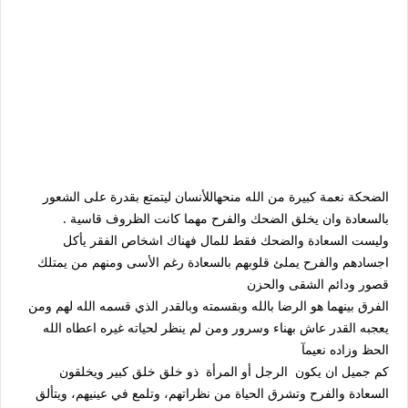
الضحكة نعمة كبيرة من الله منحهاللأنسان ليتمتع بقدرة على الشعور
بالسعادة وان يخلق الضحك والفرح مهما كانت الظروف قاسية .
وليست السعادة والضحك فقط للمال فهناك اشخاص الفقر يأكل
اجسادهم والفرح يملئ قلوبهم بالسعادة رغم الأسى ومنهم من يمتلك
قصور ودائم الشقى والحزن
الفرق بينهما هو الرضا بالله وبقسمته وبالقدر الذي قسمه الله لهم ومن
يعجبه القدر عاش بهناء وسرور ومن لم ينظر لحياته غيره اعطاه الله
الحظ وزاده نعيمآ
كم جميل ان يكون الرجل أو المرأة ذو خلق خلق كبير ويخلقون
السعادة والفرح وتشرق الحياة من نظراتهم، وتلمع في عينيهم، ويتألق