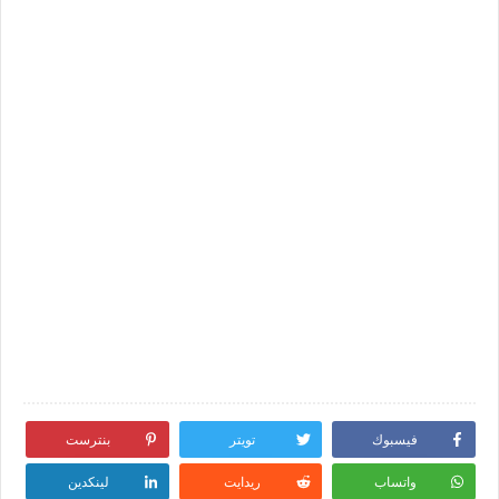
فيسبوك
تويتر
بنترست
واتساب
ريدايت
لينكدين