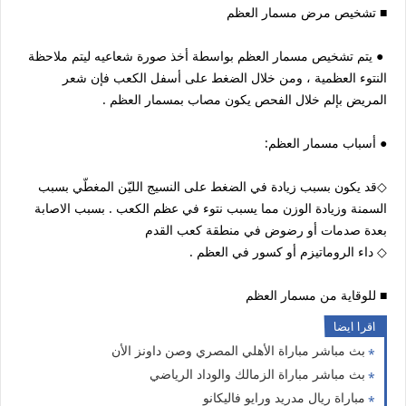
■ تشخيص مرض مسمار العظم
● يتم تشخيص مسمار العظم بواسطة أخذ صورة شعاعيه ليتم ملاحظة
النتوء العظمية ، ومن خلال الضغط على أسفل الكعب فإن شعر
المريض بإلم خلال الفحص يكون مصاب بمسمار العظم .
● أسباب مسمار العظم:
◇قد يكون بسبب زيادة في الضغط على النسيج الليّن المغطّي بسبب
السمنة وزيادة الوزن مما يسبب نتوء في عظم الكعب . بسبب الاصابة
بعدة صدمات أو رضوض في منطقة كعب القدم
◇ داء الروماتيزم أو كسور في العظم .
■ للوقاية من مسمار العظم
اقرا ايضا
بث مباشر مباراة الأهلي المصري وصن داونز الأن
بث مباشر مباراة الزمالك والوداد الرياضي
مباراة ريال مدريد ورايو فاليكانو