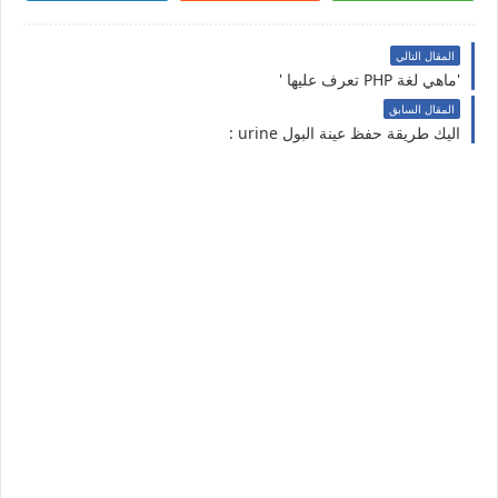
المقال التالي
'ماهي لغة PHP تعرف عليها '
المقال السابق
اليك طريقة حفظ عينة البول urine :