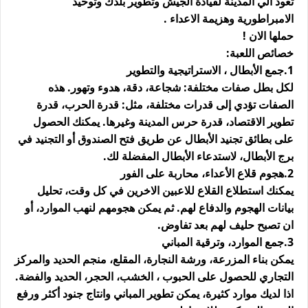
تعود الي المدينة لقيادة الجيش وتطوير بلدك وتوحيد
الامبراطورية وهزيمة الاعداء .
حملها الان !
خصائص اللعبة:
1.جمع الأبطال ، الاستراتيجية والتطوير
لكل بطل صفات مختلفة: شجاعة، دقة، هدوء وتهور. هذه
الصفات تؤدي إلى قدرات مختلفة، مثل: قدرة الحرب، قدرة
تطوير الاقتصاد، قدرة حرس المدينة وغيرها. يمكنك الحصول
على بطائق تجنيد الأبطال عن طريق فتح الصندوق أو التجنيد في
برج الأبطال، لاستدعاء الأبطال المفضلة لك.
2.هجوم قلاع الأعداء، محاربة على الفور
يمكنك استطلاع القلاع للاعبين الاخرين في كل وقت، تحليل
بيانات الهجوم والدفاع لهم. ثم يمكن هجومهم لنهب الموارد، أو
ان تصبح حليف لهم بعد تفاوض.
3.جمع الموارد، وترقية المباني
يمكن بناء المزرعة، ورشة النجارة، المقلع، منجم الحديد والمركز
التجاري للحصول على الحبوب ، الخشب، الحجر، الحديد والفضة.
اذا لديك موارد كثيرة، يمكن تطوير المباني وانتاج جنود أكثر ورفع