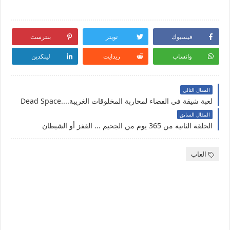
فيسبوك
تويتر
بنترست
واتساب
ريدايت
لينكدين
المقال التالي
لعبة شيقة في الفضاء لمحاربة المخلوقات الغريبة....Dead Space
المقال السابق
الحلقة الثانية من 365 يوم من الجحيم ... القفز أو الشيطان
العاب