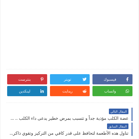
فيسبوك
تويتر
بنترست
واتساب
ريدايت
لينكدين
المقال التالي
عضة الكلب مؤذية جداً و تتسبب بمرض خطير يدعى داء الكلب .. تعرف على المرض وأعراضه وكيفية علاجه ؟؟
المقال السابق
تناول هذه الأطعمة لتحافظ على قدر كافي من التركيز وتقوي ذاكرتك .. تعرف على أفضل الأطعمة لتقوية التركيز والذاكرة ؟؟!