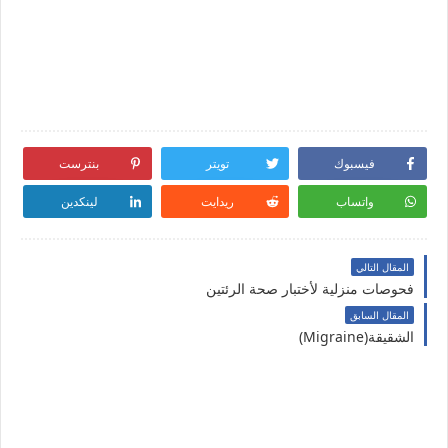
فيسبوك
تويتر
بنترست
واتساب
ريدايت
لينكدين
المقال التالي
فحوصات منزلية لأختبار صحة الرئتين
المقال السابق
الشقيقة(Migraine)