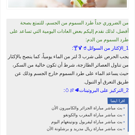
من الضروري جداً طرد السموم من الجسم، للتمتع بصحة
أفضل، لذلك نقدم إليكم بعض العادات اليومية التي تساعد على
طرد السموم من الدم:
1_الإكثار من السوائل🥤🍹🍸:
يجب الحرص على شرب 3 لتر من الماء يومياً، كما ينصح بالإكثار
من تناول العصائر الطازجة، شرط أن تكون خالية من السكر،
حيث يساعد الماء على طرد السموم خارج الجسم وذلك عن
طريق التعرق أو التبول.
2_التركيز على البروتينات🥩🍖🥚:
اقرا ايضا
بث مباشر مباراة الجزائر والكاميرون الأن
بث مباشر مباراة المغرب والكونغو
بث مباشر مباراة ليفربول ونوتينغهام اليوم
بث مباشر مباراة ريال مدريد و برشلونة الأن