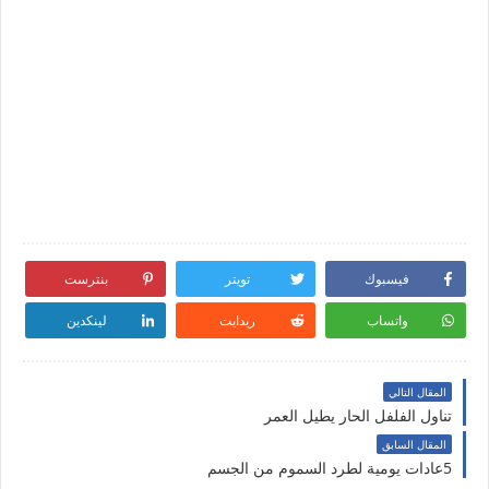
فيسبوك
تويتر
بنترست
واتساب
ريدايت
لينكدين
المقال التالي
تناول الفلفل الحار يطيل العمر
المقال السابق
5عادات يومية لطرد السموم من الجسم