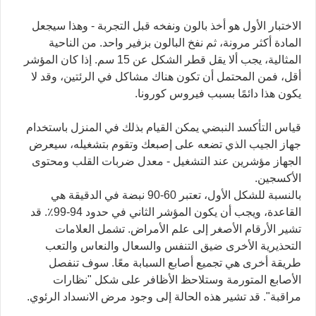
الاختبار الأول هو أخذ بالون ونفخه قبل التجربة - وهذا سيجعل
المادة أكثر مرونة، ثم نفخ البالون بزفير واحد. من الناحية
المثالية، يجب ألا يقل قطر الشكل عن 15 سم. إذا كان المؤشر
أقل، فمن المحتمل أن تكون هناك مشاكل في الرئتين، وقد لا
يكون هذا دائمًا بسبب فيروس كورونا.
قياس التأكسد النبضي يمكن القيام بذلك في المنزل باستخدام
جهاز الجيب الذي تضعه على إصبعك وتقوم بتشغيله، سيعرض
الجهاز مؤشرين عند التشغيل - معدل ضربات القلب ومحتوى
الأكسجين.
بالنسبة للشكل الأول، تعتبر 60-90 نبضة في الدقيقة هي
القاعدة، ويجب أن يكون المؤشر الثاني في حدود 94-99٪. قد
تشير الأرقام الأصغر إلى علم الأمراض. تشمل العلامات
التحذيرية الأخرى ضيق التنفس والسعال والنعاس والتعب
طريقة أخرى هي تجميع أصابع السبابة معًا. سوف تنفصل
الأصابع المتورمة وستلاحظ الأظافر على شكل "نظارات
مراقبة". قد تشير هذه الحالة إلى وجود مرض الانسداد الرئوي.