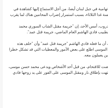
هامية في جبل لبنان أيضا، من أجل الاستماع إليها كشاهدة في
 غدا الثلاثاء، بسبب استمرار إضراب المحامين هناك لما يقرب
 ولدروب، أمس الأحد، إن "جريمة مقتل الشاب السوري محمد
الطبيب فادي الهاشم العام الماضي، جريمة قتل عمد".
"، أن ما فعله فادي الهاشم "جريمة قتل عمد" وأن "خلف هذه
الموسى اطلع على بعض الأمور والمعطيات التي قد تشكل خطرا
ين يعملون معه.
عرضت للاقتحام، من قبل أحد الأشخاص ويدعى محمد حسن موسى،
لجنسية، في يناير/كانون الثاني 2020، وانتهت بإطلاق نار ومقتل الموسى على الفور على يد زوجها فادي