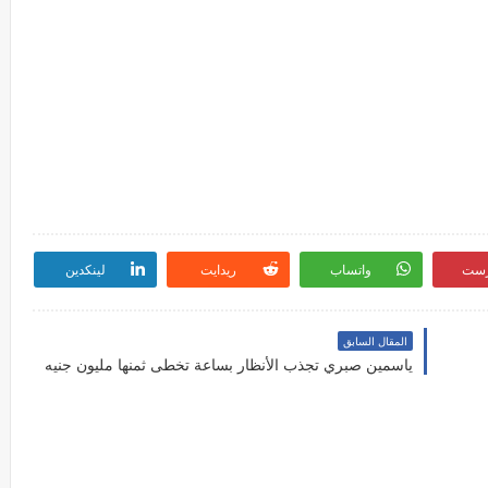
رست
واتساب
ريدايت
لينكدين
المقال السابق
ياسمين صبري تجذب الأنظار بساعة تخطى ثمنها مليون جنيه