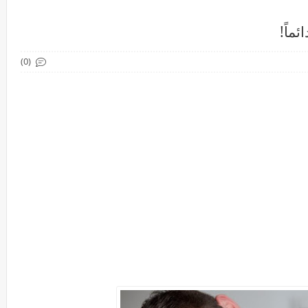
ماً!
(0)