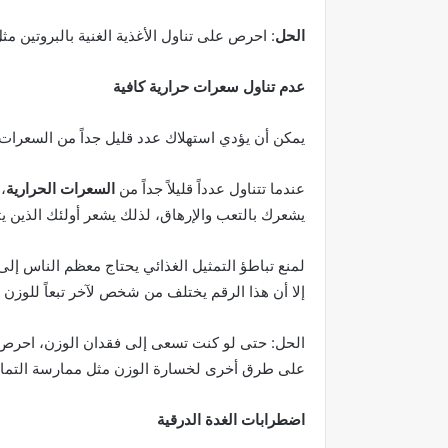
الحل
: احرص على تناول الأغذية الغنية بالبروتين م
عدم تناول سعرات حرارية كافية
يمكن أن يؤدي استهلاك عدد قليل جداً من السعرات ا
عندما تتناول عدداً قليلاً جداً من
السعرات الحرارية
،
يشعرك بالتعب والإرهاق، لذلك يشعر أولئك الذين يت
لمنع تباطؤ التمثيل الغذائي يحتاج معظم الناس إلى 1200 سعرة حرارية على الأقل وفقاً لما ورد في مو
إلا أن هذا الرقم يختلف من شخص لآخر تبعاً للوزن
الحل: حتى لو كنت تسعى إلى فقدان الوزن، احرص ع
على طرق أخرى لخسارة الوزن مثل ممارسة التما
اضطرابات الغدة الدرقية