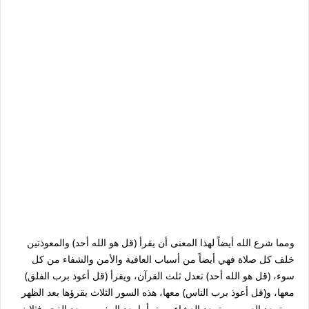
ومما شرع الله أيضاً لهذا المعنى أن يقرأ (قل هو الله أحد) والمعوذتين
خلف كل صلاة فهي أيضاً من أسباب العافية والأمن والشفاء من كل
سوء، (قل هو الله أحد) تعدل ثلث القرآن، ويقرأ (قل أعوذ برب الفلق)
معها، و(قل أعوذ برب الناس) معها، هذه السور الثلاث يقرؤها بعد الظهر
مرة بعد العصر مرة بعد العشاء مرة، أما بعد المغرب وبعد الفجر فثلاث