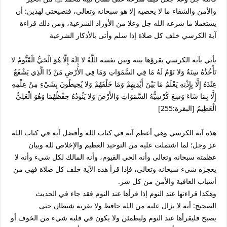
والأمن والشفاء ما لا يحصيه إلا هو سبحانه وتعالى، فنصيحتي لهذين: أن
يستعملا ما شرعه الله جل وعلا من الأوراد الشرعية، ومن ذلك قراءة
آية الكرسي خلف كل صلاة إذا سلم وأتى بالأذكار الشرعية
يأتي بآية الكرسي يقرؤها بينه وبين نفسه اللَّهُ لا إِلَهَ إِلَّا هُوَ الْحَيُّ الْقَيُّومُ لا
تَأْخُذُهُ سِنَةٌ وَلا نَوْمٌ لَهُ مَا فِي السَّمَوَاتِ وَمَا فِي الأَرْضِ مَنْ ذَا الَّذِي يَشْفَعُ
عِنْدَهُ إِلَّا بِإِذْنِهِ يَعْلَمُ مَا بَيْنَ أَيْدِيهِمْ وَمَا خَلْفَهُمْ وَلا يُحِيطُونَ بِشَيْءٍ مِنْ عِلْمِهِ
إِلَّا بِمَا شَاءَ وَسِعَ كُرْسِيُّهُ السَّمَوَاتِ وَالأَرْضَ وَلا يَئُودُهُ حِفْظُهُمَا وَهُوَ الْعَلِيُّ
الْعَظِيمُ [البقرة:255]
هذه آية الكرسي وهي أعظم آية في كتاب الله وأفضل آية في كتاب الله
عز وجل؛ لما اشتملت عليه من التوحيد العظيم والإخلاص لله وبيان
عظمته سبحانه وتعالى وأنه الحي القيوم، وأنه المالك لكل شيء وأنه لا
يعجزه شيء سبحانه وتعالى، فإذا قرأ هذه الآية خلف كل صلاة فهي من
أسباب العافية والأمن من كل شر.
وهكذا قراءتها عند النوم إذا قرأها عند النوم فقد جاء في الحديث
الصحيح: أنه لا يزال عليه من الله حافظ ولا يقربه شيطان حتى
يصبح فليقرأها عند النوم وليطمئن ولا يكون في قلبه شيء من الخوف أو