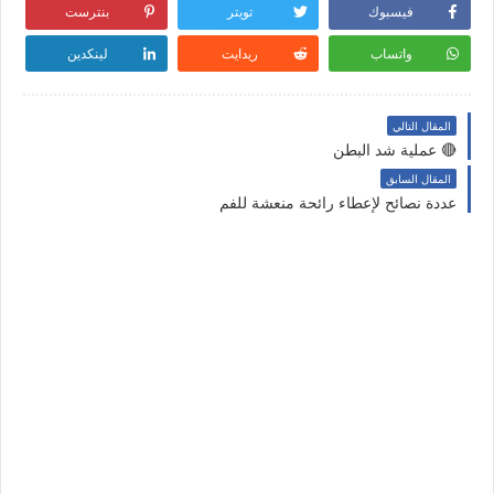
فيسبوك
تويتر
بنترست
واتساب
ريدايت
لينكدين
المقال التالي
🔴 عملية شد البطن
المقال السابق
عددة نصائح لإعطاء رائحة منعشة للفم