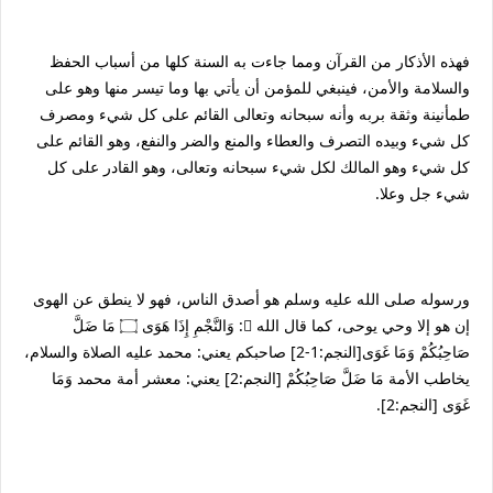
فهذه الأذكار من القرآن ومما جاءت به السنة كلها من أسباب الحفظ
والسلامة والأمن، فينبغي للمؤمن أن يأتي بها وما تيسر منها وهو على
طمأنينة وثقة بربه وأنه سبحانه وتعالى القائم على كل شيء ومصرف
كل شيء وبيده التصرف والعطاء والمنع والضر والنفع، وهو القائم على
كل شيء وهو المالك لكل شيء سبحانه وتعالى، وهو القادر على كل
شيء جل وعلا.
ورسوله صلى الله عليه وسلم هو أصدق الناس، فهو لا ينطق عن الهوى
إن هو إلا وحي يوحى، كما قال الله : وَالنَّجْمِ إِذَا هَوَى ۝ مَا ضَلَّ
صَاحِبُكُمْ وَمَا غَوَى[النجم:1-2] صاحبكم يعني: محمد عليه الصلاة والسلام،
يخاطب الأمة مَا ضَلَّ صَاحِبُكُمْ [النجم:2] يعني: معشر أمة محمد وَمَا
غَوَى [النجم:2].