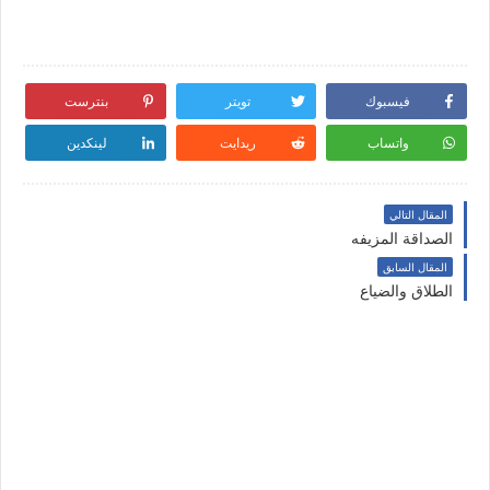
فيسبوك
تويتر
بنترست
واتساب
ريدايت
لينكدين
المقال التالي
الصداقة المزيفه
المقال السابق
الطلاق والضياع