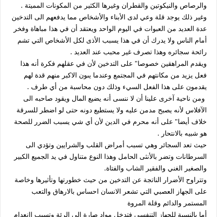
والرصاص والنيكوتين والقطران وغيرها الكثير من المكونات المميتة .
وغير ذلك يوجد قلة وعي لدى الأبناء والأشخاص مما يدفعهم الى التدخين
عدة العديد من العبوات في اليوم الواحد ويعتقد أن في هذا مباهاة وفخر
أمام الناس ولا يدرك أن في هذا يسبب الأذى لكل الأشخاص التي تشم
رائحة سجائره وهذا تصرف غير محبب عند العديد .
ويقدم المراهقين خصوصا" على التدخين لأن في عقلهم فكرة أنه هذا
فعل يزيد من مكانتهم في المجتمع وعندما يىون الاكبر منهم قدة لهم
يقدمون على هذا الفعل السيء وذلك دون محاسبة من أي طرف .
ومن ناحية آخرى علينا أن لا ننسى أنه يضيع المال ويقود صاحبه الى
الآفلاس لأنه يصبح مدمن عليه ولا يستطيع دونه حتى لو اضطر للسرقة
خلاف أيضا" على أنه محرم في الدين لأن أي شي يسبب الضرر للصحة
هو شبيه بالانتحار .
حيث تعد السجائر وهي تسبب أمراض القلب والشرايين وتؤدي الى
السرطانات وتضر بالأنثى الحامل وهذا النوع متناول في يد الجميع الكبير
والصغير الغني والفقير الشاب والفتاة.
وتتراوح الأضرار الناتجة عن التدخين من حيث خطورتها وتأثيرها وخاصة
على الجهاز العصبي التي تشعر الانسان احساس بالارهاق والتعب
المستمر والدائم وقلة المروة
أما بالنسبة للجهاز التنفسي فتدخل مواد صارة الى الرئة وتسبب اانعدام